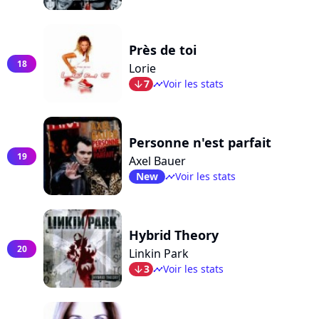
Près de toi
18
Lorie
7
Voir les stats
arrow_bot
timeline
Personne n'est parfait
19
Axel Bauer
New
Voir les stats
timeline
Hybrid Theory
20
Linkin Park
3
Voir les stats
arrow_bot
timeline