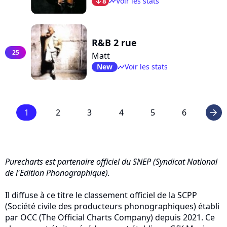
8
Voir les stats
arrow_bot
timeline
R&B 2 rue
25
Matt
New
Voir les stats
timeline
1
2
3
4
5
6
arrow_right
Purecharts est partenaire officiel du SNEP (Syndicat National
de l'Edition Phonographique).
Il diffuse à ce titre le classement officiel de la SCPP
(Société civile des producteurs phonographiques) établi
par OCC (The Official Charts Company) depuis 2021. Ce