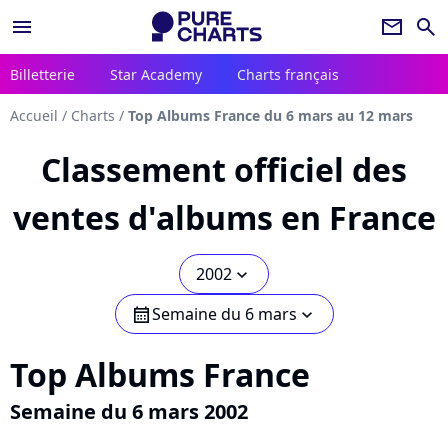
menu
newsletter
search
Billetterie
Star Academy
Charts français
Accueil
/
Charts
/
Top Albums France du 6 mars au 12 mars
Classement officiel des
ventes d'albums en France
2002
chevron_bot
Semaine du 6 mars
calendar
chevron_bot
Top Albums France
Semaine du 6 mars 2002