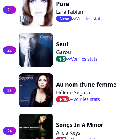
Pure
21
Lara Fabian
New
Voir les stats
timeline
Seul
22
Garou
5
Voir les stats
arrow_top
timeline
Au nom d'une femme
23
Hélène Segara
10
Voir les stats
arrow_bot
timeline
Songs In A Minor
24
Alicia Keys