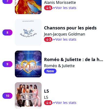
7
Alanis Morissette
5
Voir les stats
arrow_bot
timeline
Chansons pour les pieds
8
Jean-Jacques Goldman
3
Voir les stats
arrow_bot
timeline
Roméo & Juliette : de la h...
9
Roméo & Juliette
New
L5
10
L5
4
Voir les stats
arrow_bot
timeline