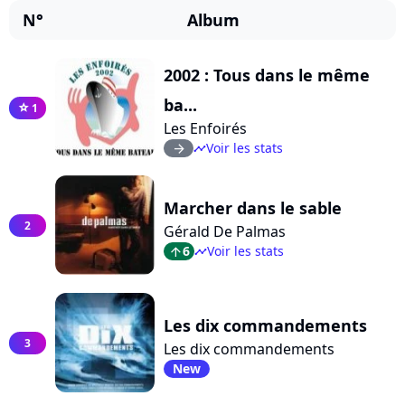
N°
Album
2002 : Tous dans le même
ba...
1
star
Les Enfoirés
Voir les stats
arrow_right
timeline
Marcher dans le sable
2
Gérald De Palmas
6
Voir les stats
arrow_top
timeline
Les dix commandements
3
Les dix commandements
New