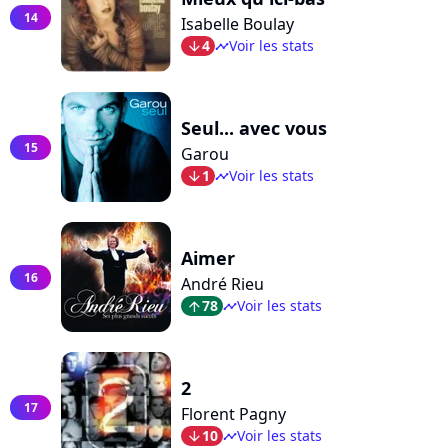
14
Isabelle Boulay
4
Voir les stats
arrow_bot
timeline
Seul... avec vous
15
Garou
1
Voir les stats
arrow_bot
timeline
Aimer
16
André Rieu
78
Voir les stats
arrow_top
timeline
2
17
Florent Pagny
10
Voir les stats
arrow_bot
timeline