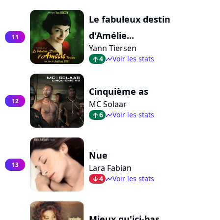
Le fabuleux destin
d'Amélie...
11
Yann Tiersen
4
Voir les stats
arrow_top
timeline
Cinquième as
12
MC Solaar
6
Voir les stats
arrow_top
timeline
Nue
13
Lara Fabian
4
Voir les stats
arrow_bot
timeline
Mieux qu'ici-bas