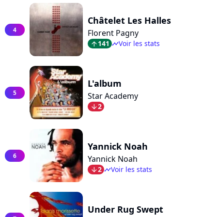
Châtelet Les Halles
4
Florent Pagny
141
Voir les stats
arrow_top
timeline
L'album
5
Star Academy
2
arrow_bot
Yannick Noah
6
Yannick Noah
2
Voir les stats
arrow_bot
timeline
Under Rug Swept