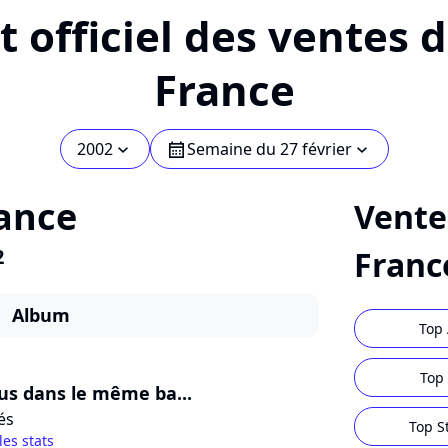
 officiel des ventes 
France
2002
Semaine du 27 février
chevron_bot
calendar
chevron_bot
ance
Vente
2
Franc
Album
Top 
Top 
ous dans le même ba...
és
Top S
les stats