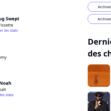
Archive
ug Swept
Archive
issette
ir les stats
Derni
des c
emy
 Noah
oah
 les stats