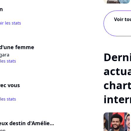
on
Voir to
ir les stats
d'une femme
Dern
gara
 les stats
actua
char
vec vous
inte
 les stats
eux destin d'Amélie...
sen