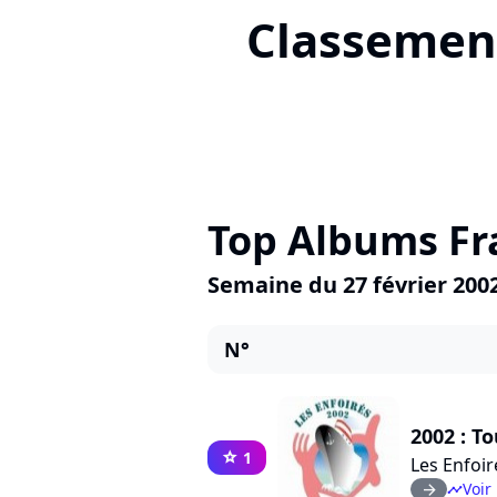
Classement
Top Albums Fr
Semaine du 27 février 200
N°
2002 : T
1
star
Les Enfoir
Voir 
arrow_right
timeline