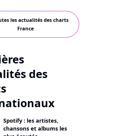
utes les actualités des charts
France
ières
lités des
ts
rnationaux
Spotify : les artistes,
chansons et albums les