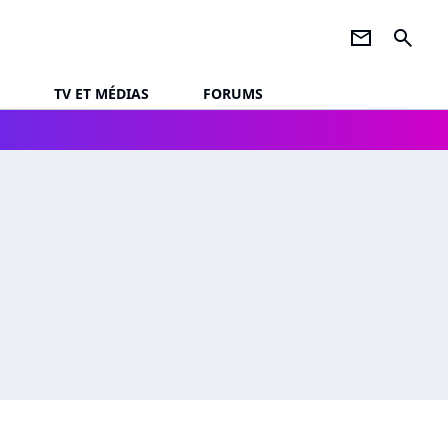
newsletter
search
TV ET MÉDIAS
FORUMS