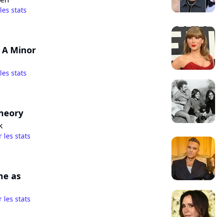
 les stats
 A Minor
 les stats
heory
k
r les stats
me as
r les stats