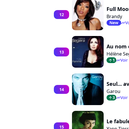
Full Mo
12
Brandy
New
Vo
timeline
Au nom 
13
Hélène Se
1
Voir
arrow_top
timeline
Seul... a
14
Garou
3
Voir
arrow_top
timeline
Le fabul
15
Yann Tier