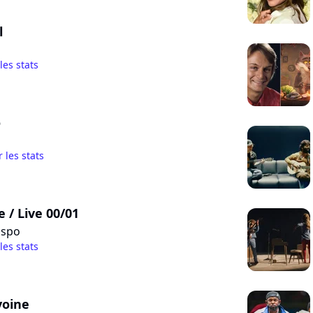
l
 les stats
o
r les stats
e / Live 00/01
ispo
 les stats
voine