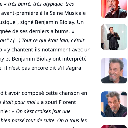
me «
très barré, très atypique, très
n avant-première à la Seine Musicale
musique", signé Benjamin Biolay. Un
gnée de ses derniers albums. «
 / (...) Tout ce qui était laid, c'était
o
» y chantent-ils notamment avec un
ny et Benjamin Biolay ont interprété
l n'est pas encore dit s'il s'agira
 dit avoir composé cette chanson en
le était pour moi
» a souri Florent
nie : «
On s'est croisés [sur une
 bien passé tout de suite. On a tous les