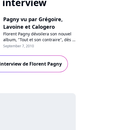
interview
Pagny vu par Grégoire,
Lavoine et Calogero
Florent Pagny dévoilera son nouvel
album, "Tout et son contraire", dès le
8 novembre prochain. Un disque sur
September 7, 2010
lequel collaborent notamment
Emmanuelle Cosso-Merad, Jérôme
Attal, Vincent Baguian, Daran, John
l'interview de Florent Pagny
Mamann, mais aussi Grégoire, Marc
Lavoine, et Calogero : visionnez les
interview de ces trois derniers...