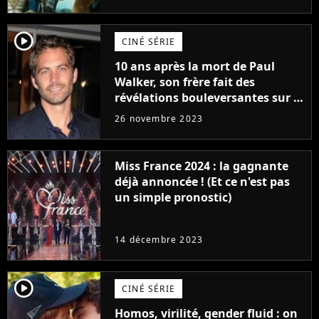
player2
CINÉ SÉRIE
10 ans après la mort de Paul
Walker, son frère fait des
révélations bouleversantes sur la
réaction des acteurs de Fast and
26 novembre 2023
Furious
Miss France 2024 : la gagnante
déjà annoncée ! (Et ce n'est pas
un simple pronostic)
14 décembre 2023
player2
CINÉ SÉRIE
Homos, virilité, gender fluid : on