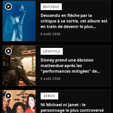
player2
MUSIQUE
Descendu en flèche par la
critique à sa sortie, cet album est
en train de devenir le plus
populaire de son auteur
6 août 2026
player2
LIFESTYLE
Disney prend une décision
inattendue après les
"performances mitigées" de
Vaiana et The Mandalorian &
6 août 2026
Grogu au box-office
player2
SÉRIES
Ni Michael ni Janet : le
personnage le plus controversé