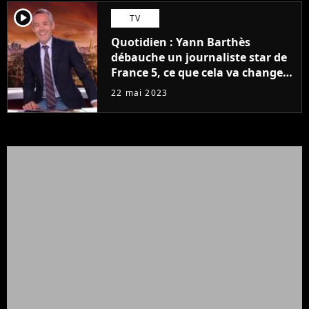
player2
TV
Quotidien : Yann Barthès
débauche un journaliste star de
France 5, ce que cela va changer
à la rentrée
22 mai 2023