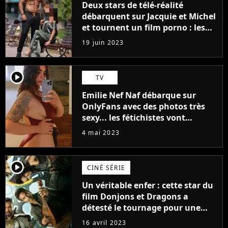
Deux stars de télé-réalité
débarquent sur Jacquie et Michel
et tournent un film porno : les
premières images du tournage
19 juin 2023
(exclu)
player2
TV
Emilie Nef Naf débarque sur
OnlyFans avec des photos très
sexy... les fétichistes vont
prendre leur pied !
4 mai 2023
player2
CINÉ SÉRIE
Un véritable enfer : cette star du
film Donjons et Dragons a
détesté le tournage pour une
raison très spéciale
16 avril 2023