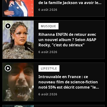
de la famille Jackson va avoir le
droit à sa propre série
6 août 2026
player2
MUSIQUE
Rihanna ENFIN de retour avec
un nouvel album ? Selon A$AP
Rocky, "c'est du sérieux"
6 août 2026
player2
LIFESTYLE
Introuvable en France : ce
nouveau film de science-fiction
noté 55% est décrit comme "le
plus stupide de l'année"
6 août 2026