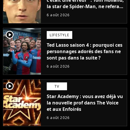
c'était une erreur" : Tom Holland,
la star de Spider-Man, ne referait
pas ce blockbuster
6 août 2026
player2
LIFESTYLE
Ted Lasso saison 4 : pourquoi ces
personnages adorés des fans ne
sont pas dans la suite ?
6 août 2026
player2
TV
Star Academy : vous avez déjà vu
la nouvelle prof dans The Voice
et aux Enfoirés
6 août 2026