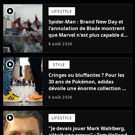
player2
LIFESTYLE
Spider-Man : Brand New Day et
l'annulation de Blade montrent
que Marvel n'est plus capable de
faire quoi que ce soit de simple
6 août 2026
player2
STYLE
Cringes ou bluffantes ? Pour les
30 ans de Pokémon, adidas
dévoile une énorme collection de
sneakers et je ne sais pas quoi en
6 août 2026
penser
player2
LIFESTYLE
"Je devais jouer Mark Wahlberg,