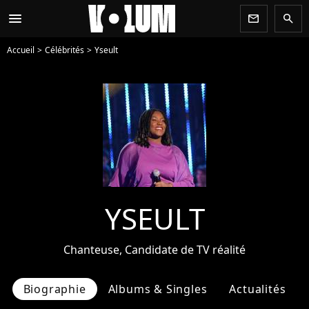
menu
newsletter
search
Accueil
Célébrités
Yseult
YSEULT
Chanteuse, Candidate de TV réalité
Biographie
Albums & Singles
Actualités