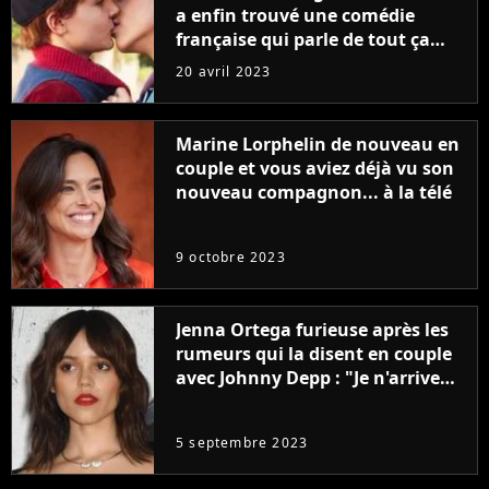
a enfin trouvé une comédie
française qui parle de tout ça
sans être super ringarde
20 avril 2023
Marine Lorphelin de nouveau en
couple et vous aviez déjà vu son
nouveau compagnon... à la télé
9 octobre 2023
Jenna Ortega furieuse après les
rumeurs qui la disent en couple
avec Johnny Depp : "Je n'arrive
même pas..."
5 septembre 2023