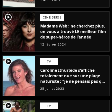
7 août 2023
player2
CINÉ SÉRIE
Madame Web : ne cherchez plus,
on vous a trouvé LE meilleur film
de super-héros de l'année
12 février 2024
player2
TV
Caroline Ithurbide s'affiche
totalement nue sur une plage
naturiste : "je ne pensais pas que
j'arriverais à le faire..."
25 juillet 2023
player2
TV