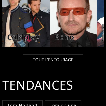
K
Coldplay
Bono
J
TOUT L'ENTOURAGE
TENDANCES
Tom Holland
Tom Cruise