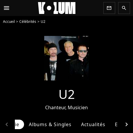
menu
newsletter
search
Accueil
Célébrités
U2
U2
Chanteur, Musicien
chevron_left
chevron_right
ographie
Albums & Singles
Actualités
Entour