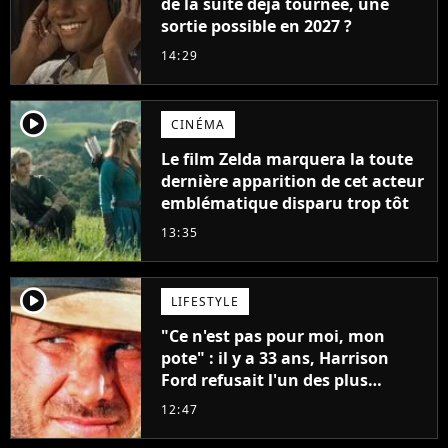
de la suite déjà tournée, une
sortie possible en 2027 ?
14:29
player2
CINÉMA
Le film Zelda marquera la toute
dernière apparition de cet acteur
emblématique disparu trop tôt
13:35
player2
LIFESTYLE
"Ce n'est pas pour moi, mon
pote" : il y a 33 ans, Harrison
Ford refusait l'un des plus
grands succès de tous les temps
12:47