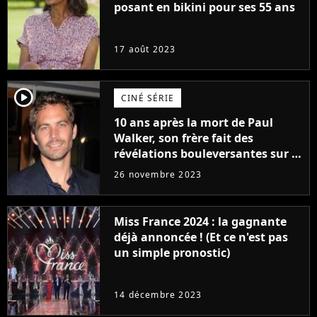
posant en bikini pour ses 55 ans
17 août 2023
player2
CINÉ SÉRIE
10 ans après la mort de Paul
Walker, son frère fait des
révélations bouleversantes sur la
réaction des acteurs de Fast and
26 novembre 2023
Furious
Miss France 2024 : la gagnante
déjà annoncée ! (Et ce n'est pas
un simple pronostic)
14 décembre 2023