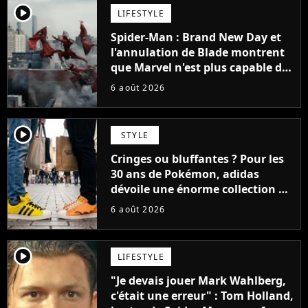
player2
LIFESTYLE
Spider-Man : Brand New Day et
l'annulation de Blade montrent
que Marvel n'est plus capable de
faire quoi que ce soit de simple
6 août 2026
player2
STYLE
Cringes ou bluffantes ? Pour les
30 ans de Pokémon, adidas
dévoile une énorme collection de
sneakers et je ne sais pas quoi en
6 août 2026
penser
player2
LIFESTYLE
"Je devais jouer Mark Wahlberg,
c'était une erreur" : Tom Holland,