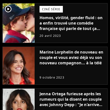
player2
CINÉ SÉRIE
Homos, virilité, gender fluid : on
a enfin trouvé une comédie
française qui parle de tout ça
sans être super ringarde
20 avril 2023
Marine Lorphelin de nouveau en
couple et vous aviez déjà vu son
nouveau compagnon... à la télé
9 octobre 2023
Jenna Ortega furieuse après les
rumeurs qui la disent en couple
avec Johnny Depp : "Je n'arrive