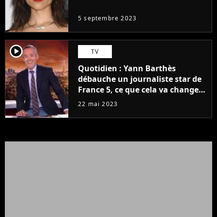
même pas..."
5 septembre 2023
player2
TV
Quotidien : Yann Barthès
débauche un journaliste star de
France 5, ce que cela va changer
à la rentrée
22 mai 2023