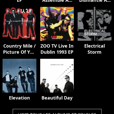
EP
Assemble An
Dismantle An
Atomic Bomb
Atomic Bomb
(Re-Assemble
Edition)
Country Mile /
ZOO TV Live In
Electrical
Picture Of You
Dublin 1993 EP
Storm
(X+W)
Elevation
Beautiful Day