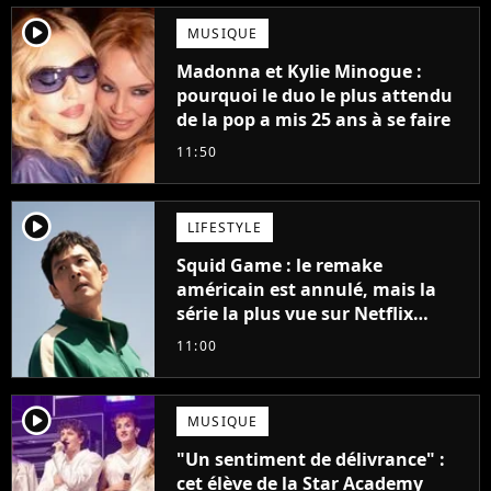
player2
MUSIQUE
Madonna et Kylie Minogue :
pourquoi le duo le plus attendu
de la pop a mis 25 ans à se faire
11:50
player2
LIFESTYLE
Squid Game : le remake
américain est annulé, mais la
série la plus vue sur Netflix
pourrait avoir une version
11:00
française
player2
MUSIQUE
"Un sentiment de délivrance" :
cet élève de la Star Academy