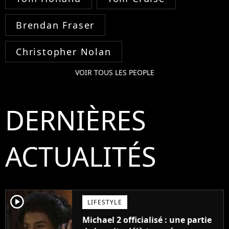
Brendan Fraser
Christopher Nolan
VOIR TOUS LES PEOPLE
DERNIÈRES
ACTUALITÉS
player2
LIFESTYLE
Michael 2 officialisé : une partie