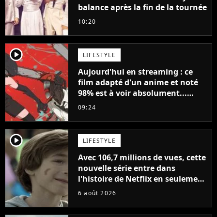
balance après la fin de la tournée
10:20
player2
LIFESTYLE
Aujourd'hui en streaming : ce
film adapté d'un anime et noté
98% est à voir absolument...
sinon vous ne comprendrez plus
09:24
la série
player2
LIFESTYLE
Avec 106,7 millions de vues, cette
nouvelle série entre dans
l'histoire de Netflix en seulement
48 jours
6 août 2026