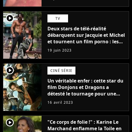
player2
TV
Deux stars de télé-réalité
débarquent sur Jacquie et Michel
et tournent un film porno : les
premières images du tournage
19 juin 2023
(exclu)
player2
CINÉ SÉRIE
Un véritable enfer : cette star du
film Donjons et Dragons a
détesté le tournage pour une
raison très spéciale
16 avril 2023
player2
"Ce corps de folie !" : Karine Le
Marchand enflamme la Toile en