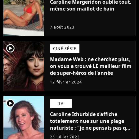
Caroline Margeridon oublie tout,
même son maillot de bain
7 août 2023
player2
CINÉ SÉRIE
Madame Web : ne cherchez plus,
on vous a trouvé LE meilleur film
de super-héros de l'année
12 février 2024
player2
TV
Caroline Ithurbide s'affiche
totalement nue sur une plage
naturiste : "je ne pensais pas que
j'arriverais à le faire..."
25 juillet 2023