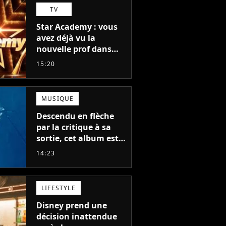
TV
Star Academy : vous
avez déjà vu la
nouvelle prof dans
The Voice et aux
15:20
Enfoirés
MUSIQUE
Descendu en flèche
par la critique à sa
sortie, cet album est
en train de devenir le
14:23
plus populaire de son
auteur
LIFESTYLE
Disney prend une
décision inattendue