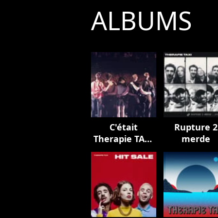
ALBUMS
C'était
Rupture 2
Therapie TAXI
merde
pour vous
servir - Live à
L'Olympia