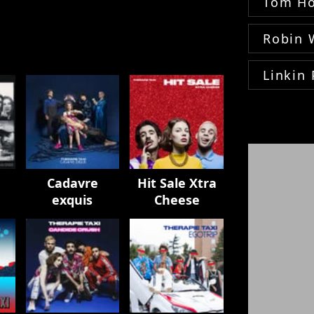
Tom Ho
Robin 
Linkin 
Cadavre
Hit Sale Xtra
exquis
Cheese