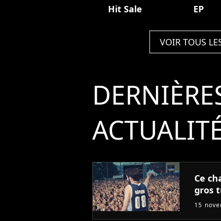
Hit Sale
EP
VOIR TOUS LE
DERNIÈRE
ACTUALIT
Ce ch
gros 
15 nov