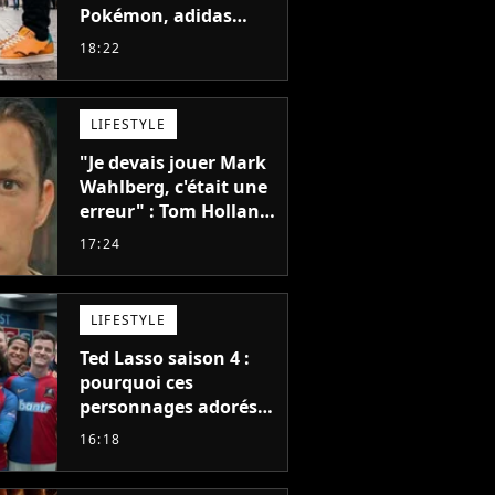
Pokémon, adidas
dévoile une énorme
18:22
collection de sneakers
et je ne sais pas quoi
en penser
LIFESTYLE
"Je devais jouer Mark
Wahlberg, c'était une
erreur" : Tom Holland,
la star de Spider-Man,
17:24
ne referait pas ce
blockbuster
LIFESTYLE
Ted Lasso saison 4 :
pourquoi ces
personnages adorés
des fans ne sont pas
16:18
dans la suite ?