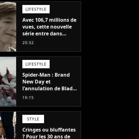
LIFESTYLE
Avec 106,7 millions de
vues, cette nouvelle
série entre dans
l'histoire de Netflix en
20:32
seulement 48 jours
LIFESTYLE
Spider-Man : Brand
New Day et
l'annulation de Blade
montrent que Marvel
19:15
n'est plus capable de
faire quoi que ce soit
de simple
STYLE
Cringes ou bluffantes
? Pour les 30 ans de