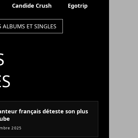
Candide Crush
Egotrip
S ALBUMS ET SINGLES
S
ÉS
anteur français déteste son plus
tube
embre 2025