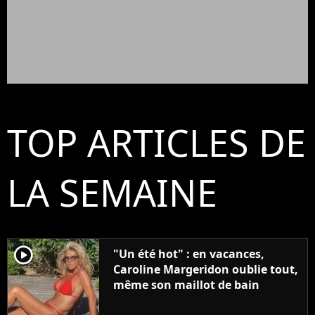
TOP ARTICLES DE
LA SEMAINE
player2
"Un été hot" : en vacances,
Caroline Margeridon oublie tout,
même son maillot de bain