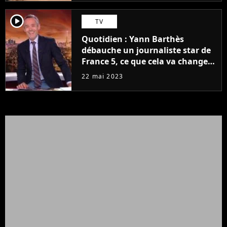
player2
TV
Quotidien : Yann Barthès
débauche un journaliste star de
France 5, ce que cela va changer
à la rentrée
22 mai 2023