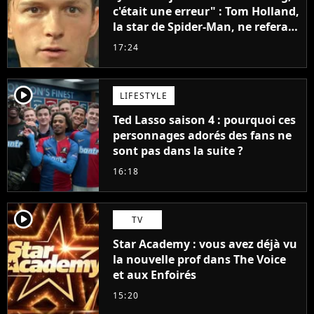
c'était une erreur" : Tom Holland,
la star de Spider-Man, ne referait
pas ce blockbuster
17:24
player2
LIFESTYLE
Ted Lasso saison 4 : pourquoi ces
personnages adorés des fans ne
sont pas dans la suite ?
16:18
player2
TV
Star Academy : vous avez déjà vu
la nouvelle prof dans The Voice
et aux Enfoirés
15:20