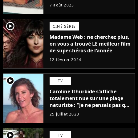
7 août 2023
player2
CINÉ SÉRIE
Madame Web : ne cherchez plus,
on vous a trouvé LE meilleur film
de super-héros de l'année
12 février 2024
player2
TV
Caroline Ithurbide s'affiche
totalement nue sur une plage
naturiste : "je ne pensais pas que
j'arriverais à le faire..."
25 juillet 2023
player2
TV