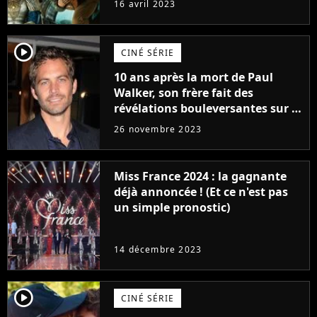
16 avril 2023
player2
CINÉ SÉRIE
10 ans après la mort de Paul
Walker, son frère fait des
révélations bouleversantes sur la
réaction des acteurs de Fast and
26 novembre 2023
Furious
Miss France 2024 : la gagnante
déjà annoncée ! (Et ce n'est pas
un simple pronostic)
14 décembre 2023
player2
CINÉ SÉRIE