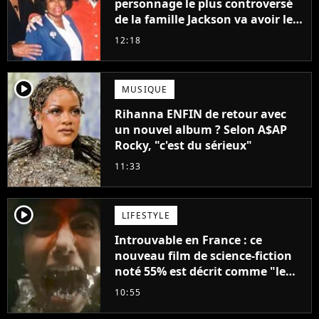
personnage le plus controversé
de la famille Jackson va avoir le
droit à sa propre série
12:18
player2
MUSIQUE
Rihanna ENFIN de retour avec
un nouvel album ? Selon A$AP
Rocky, "c'est du sérieux"
11:33
player2
LIFESTYLE
Introuvable en France : ce
nouveau film de science-fiction
noté 55% est décrit comme "le
plus stupide de l'année"
10:55