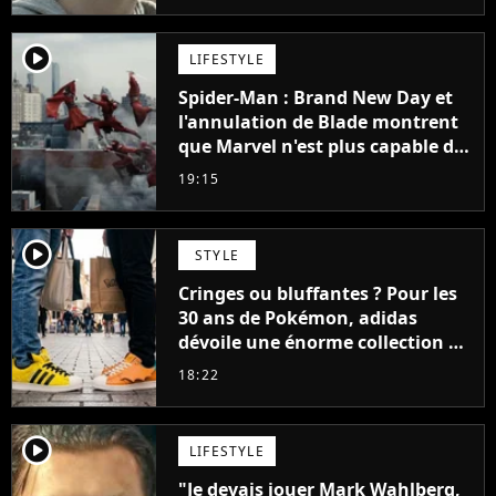
player2
LIFESTYLE
Spider-Man : Brand New Day et
l'annulation de Blade montrent
que Marvel n'est plus capable de
faire quoi que ce soit de simple
19:15
player2
STYLE
Cringes ou bluffantes ? Pour les
30 ans de Pokémon, adidas
dévoile une énorme collection de
sneakers et je ne sais pas quoi en
18:22
penser
player2
LIFESTYLE
"Je devais jouer Mark Wahlberg,