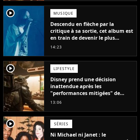
player2
MUSIQUE
Descendu en flèche par la
critique à sa sortie, cet album est
en train de devenir le plus
populaire de son auteur
14:23
player2
LIFESTYLE
Disney prend une décision
inattendue après les
"performances mitigées" de
Vaiana et The Mandalorian &
13:06
Grogu au box-office
player2
SÉRIES
Ni Michael ni Janet : le