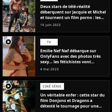
Deux stars de télé-réalité
débarquent sur Jacquie et Michel
et tournent un film porno : les
premières images du tournage
19 juin 2023
(exclu)
player2
TV
Emilie Nef Naf débarque sur
OnlyFans avec des photos très
sexy... les fétichistes vont
prendre leur pied !
4 mai 2023
player2
CINÉ SÉRIE
Un véritable enfer : cette star du
film Donjons et Dragons a
détesté le tournage pour une
raison très spéciale