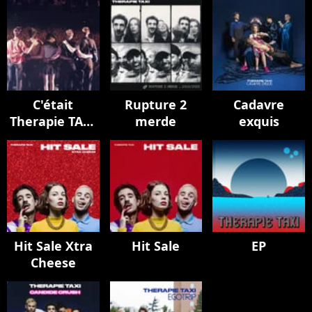
C'était
Rupture 2
Cadavre
Therapie TAXI
merde
exquis
pour vous
servir - Live à
L'Olympia
Hit Sale Xtra
Hit Sale
EP
Cheese