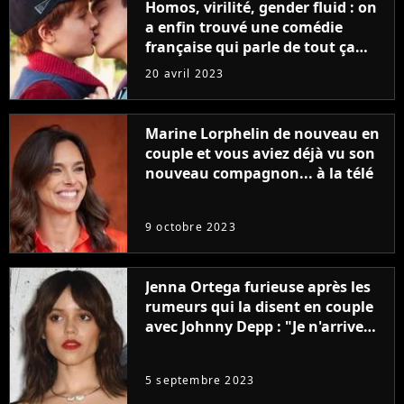
Homos, virilité, gender fluid : on
a enfin trouvé une comédie
française qui parle de tout ça
sans être super ringarde
20 avril 2023
Marine Lorphelin de nouveau en
couple et vous aviez déjà vu son
nouveau compagnon... à la télé
9 octobre 2023
Jenna Ortega furieuse après les
rumeurs qui la disent en couple
avec Johnny Depp : "Je n'arrive
même pas..."
5 septembre 2023