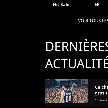
Hit Sale
EP
VOIR TOUS LE
DERNIÈRE
ACTUALIT
Ce ch
gros 
15 nov