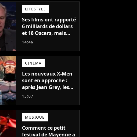
LIFESTYLE
Ses films ont rapporté
6 milliards de dollars
et 18 Oscars, mais
Christopher Nolan a
14:46
peur de tourner un
genre de films très
particulier
CINÉMA
Les nouveaux X-Men
sont en approche :
après Jean Grey, les
acteurs qui vont jouer
13:07
Emma Frost et
Cyclope trouvés !
MUSIQUE
Comment ce petit
festival de Mayenne a