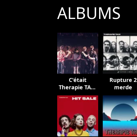
ALBUMS
C'était
Rupture 2
Therapie TAXI
merde
pour vous
servir - Live à
L'Olympia