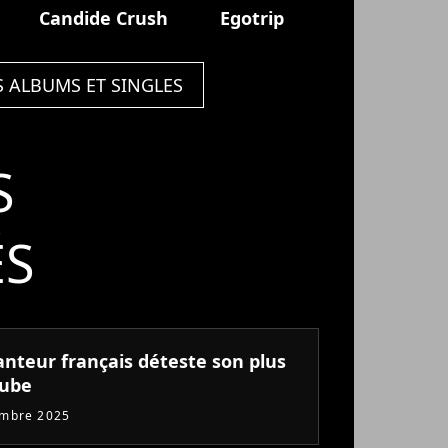
Candide Crush
Egotrip
S ALBUMS ET SINGLES
S
ÉS
anteur français déteste son plus
tube
embre 2025