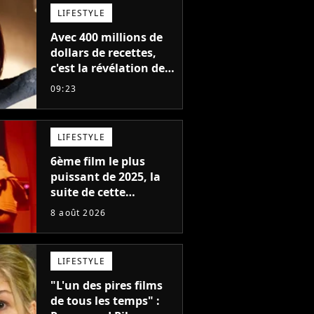
LIFESTYLE
Avec 400 millions de
dollars de recettes,
c'est la révélation de
2026 au cinéma : cette
09:23
actrice adorée prête à
remplacer Jennifer
Lawrence chez Marvel
LIFESTYLE
6ème film le plus
puissant de 2025, la
suite de cette
franchise culte est
8 août 2026
menacée : le
réalisateur claque la
porte pour "différends
LIFESTYLE
créatifs"
"L'un des pires films
de tous les temps" :