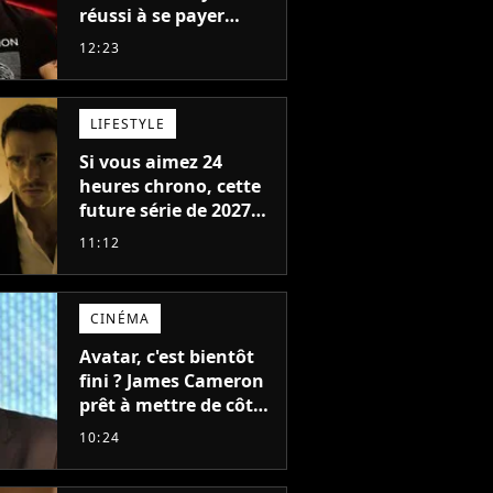
réussi à se payer
Robbie Williams, Jul et
12:23
Damso cette année ?
LIFESTYLE
Si vous aimez 24
heures chrono, cette
future série de 2027
va devenir votre
11:12
nouvelle obsession
CINÉMA
Avatar, c'est bientôt
fini ? James Cameron
prêt à mettre de côté
sa saga de science-
10:24
fiction aux 6 milliards
de recettes