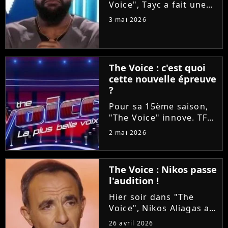
Voice", Tayc a fait une
proposition en or à
3 mai 2026
Tessa B et Mounir lors
des Battles : les laisser
enregistrer un duo sur
son nouvel album
The Voice : c'est quoi
"Joÿa". Et le chanteur a
cette nouvelle épreuve
tenu...
?
Pour sa 15ème saison,
"The Voice" innove. TF1
va proposer ce soir aux
2 mai 2026
téléspectateurs
d'assister à deux
épreuves en une : les
The Voice : Nikos passe
Qualifications et les
l'audition !
Battles. On vous
explique tout !
Hier soir dans "The
Voice", Nikos Aliagas a
réservé une surprise de
26 avril 2026