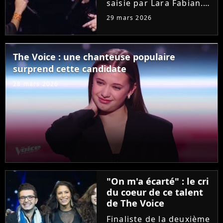
saisie par Lara Fabian.
Hier soir dans "The
29 mars 2026
Voice", l'audition de
Joanna, ancienne demi-
finaliste de la "Star
The Voice : une chanteuse populaire
Academy", a bouleversé
surprend cette candidate
la coach. Elle n'a pas
résisté...
28 mars 2026
"On m'a écarté" : le cri
du coeur de ce talent
de The Voice
Finaliste de la deuxième