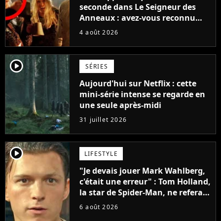
seconde dans Le Seigneur des
Anneaux : avez-vous reconnu
cette légende du cinéma dans la
4 août 2026
saga ?
player2
SÉRIES
Aujourd'hui sur Netflix : cette
mini-série intense se regarde en
une seule après-midi
31 juillet 2026
player2
LIFESTYLE
"Je devais jouer Mark Wahlberg,
c'était une erreur" : Tom Holland,
la star de Spider-Man, ne referait
pas ce blockbuster
6 août 2026