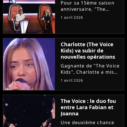
choriste. Regardez...
Pour sa 15ème saison
anniversaire, "The
Voice" met les petits
1 avril 2026
plats dans les grands.
Ce samedi, le plateau
accueillera un coach
supplémentaire pour ce
Charlotte (The Voice
qui est annoncé comme
Kids) va subir de
"une première...
nouvelles opérations
Gagnante de "The Voice
Kids", Charlotte a mis
en lumière son combat
1 avril 2026
contre un cancer
infantile. Alors qu'elle
démarre une tournée
The Voice : le duo fou
avec l'association The
entre Lara Fabian et
Kids Harmony, la
Joanna
chanteuse...
Une deuxième chance