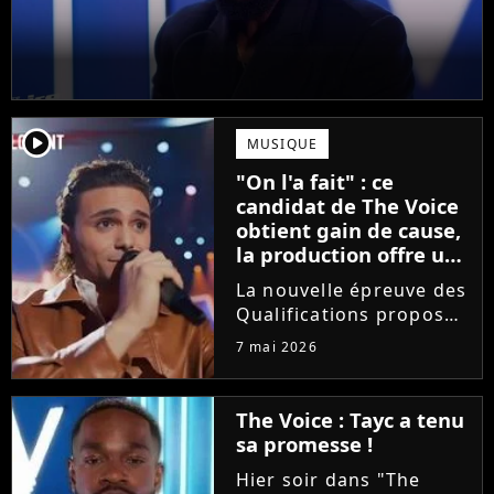
player2
MUSIQUE
"On l'a fait" : ce
candidat de The Voice
obtient gain de cause,
la production offre une
compensation à tous
La nouvelle épreuve des
les talents
Qualifications proposée
dans The Voice est loin
7 mai 2026
de faire l'unanimité.
Furieux d'avoir vu sa
prestation être
The Voice : Tayc a tenu
raccourcie au montage,
sa promesse !
Yanis Si Ah est monté
Hier soir dans "The
au...