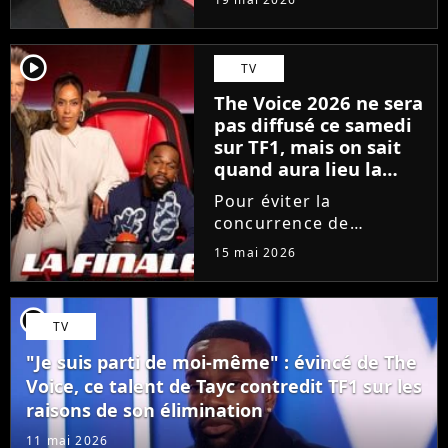
depuis 18 mois en
raison des accusations
portées contre lui, le
player2
TV
chanteur a choisi une
The Voice 2026 ne sera
émission hautement
pas diffusé ce samedi
symbolique...
sur TF1, mais on sait
quand aura lieu la
grande finale
Pour éviter la
concurrence de
l'Eurovision sur France
15 mai 2026
2, TF1 bouscule sa grille
des programmes. Le
prochain épisode de
player2
TV
The Voice, consacré aux
Performances, est
"Je suis parti de moi-même" : évincé de The
avancé d'un jour. La...
Voice, ce talent de Tayc contredit TF1 sur les
raisons de son élimination
11 mai 2026