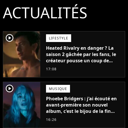
ACTUALITÉS
player2
LIFESTYLE
Heated Rivalry en danger ? La
saison 2 gâchée par les fans, le
créateur pousse un coup de
gueule
17:08
player2
MUSIQUE
Phoebe Bridgers : j'ai écouté en
avant-première son nouvel
album, c'est le bijou de la fin
d'été
16:26