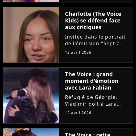
"Pourquoi tu restes"
d'Amel Bent. Un
Charlotte (The Voice
moment chargé en
Kids) se défend face
émotion qui n'a
aux critiques
néanmoins pas fait se
retourner...
Invitée dans le portrait
de l'émission "Sept à
Huit", Charlotte est
13 avril 2026
revenue sur son cancer
diagnostiqué à l'âge de
8 ans. La maladie et les
The Voice : grand
opérations de la
moment d'émotion
dernière gagnante de
avec Lara Fabian
"The...
Réfugié de Géorgie,
Vladimir doit à Lara
Fabian son
12 avril 2026
apprentissage du
français et sa vocation
de chanteur. Sur le
The Voice : cette