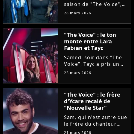
saison de "The Voice",
Olympe se livre à coeur
28 mars 2026
ouvert. Sur Instagram,
le chanteur révèle que
sa carrière a été
"The Voice" : le ton
sabotée par une
monte entre Lara
personne malveillante
Fabian et Tayc
qui a...
Samedi soir dans "The
Voice", Tayc a pris un
malin plaisir à bloquer
23 mars 2026
Lara Fabian, intéressée
par une artiste d'origine
italienne, tout comme
"The Voice" : le frère
elle. Agacée, la
d'Ycare recalé de
chanteuse a réglé ses...
"Nouvelle Star"
Sam, qui n'est autre que
le frère du chanteur
Ycare, a rejoint
21 mars 2026