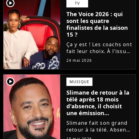
Tessa B. et CJM'S s'est
player2
TV
imposé sur la finish line
The Voice 2026 : qui
grâce aux votes du...
sont les quatre
finalistes de la saison
15 ?
Ça y est ! Les coachs ont
fait leur choix. À l'issue
d'une demi-finale
24 mai 2026
rythmée par des duos
exceptionnels et des
moments forts, Amel
player2
MUSIQUE
Bent, Tayc, Lara Fabian
Slimane de retour à la
et Florent Pagny ont
télé après 18 mois
désigné...
d'absence, il choisit
une émission
symbolique
Slimane fait son grand
retour à la télé. Absent
des écrans et des ondes
19 mai 2026