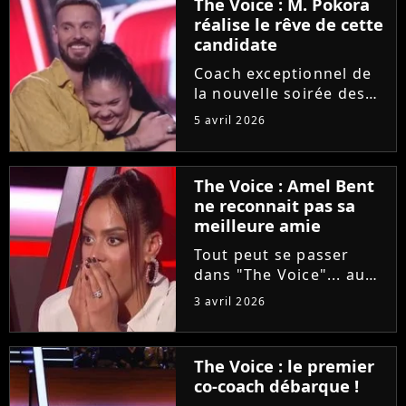
The Voice : M. Pokora
réalise le rêve de cette
candidate
Coach exceptionnel de
la nouvelle soirée des
auditions à l'aveugle de
5 avril 2026
"The Voice", M. Pokora
a accepté de partager
un moment privilégié
The Voice : Amel Bent
avec une candidate
ne reconnait pas sa
"fan" depuis sa plus
meilleure amie
tendre...
Tout peut se passer
dans "The Voice"... au
grand dam d'Amel Bent
3 avril 2026
! Samedi soir, la
chanteuse ne va pas
reconnaître la voix de
The Voice : le premier
sa meilleure amie, qui
co-coach débarque !
est pourtant sa