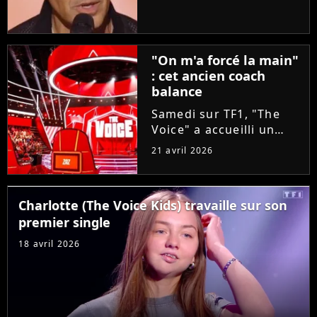
taille aux coachs en se
glissant dans la peau
d'un candidat. A-t-il
réussi à convaincre Lara
"On m'a forcé la main"
Fabian, Florent Pagny,...
: cet ancien coach
balance
Samedi sur TF1, "The
Voice" a accueilli un
invité exceptionnel pour
21 avril 2026
épauler Lara Fabian :
Louis Bertignac ! Coach
emblématique des deux
Charlotte (The Voice Kids) travaille sur son
premières saisons, le
premier single
rockeur avait
pourtant...
18 avril 2026