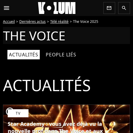
menu
newsletter
search
Accueil
Dernières actus
Télé réalité
The Voice 2025
THE VOICE
ACTUALITÉS
PEOPLE LIÉS
ACTUALITÉS
player2
TV
Star Academy : vous avez déjà vu la
nouvelle prof dans The Voice et aux