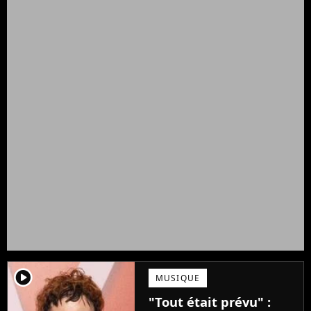
player2
MUSIQUE
"Tout était prévu" :