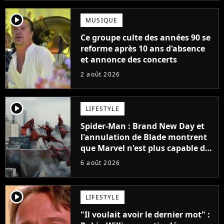
player2
MUSIQUE
Ce groupe culte des années 90 se
reforme après 10 ans d'absence
et annonce des concerts
2 août 2026
player2
LIFESTYLE
Spider-Man : Brand New Day et
l'annulation de Blade montrent
que Marvel n'est plus capable de
faire quoi que ce soit de simple
6 août 2026
player2
LIFESTYLE
"Il voulait avoir le dernier mot" :