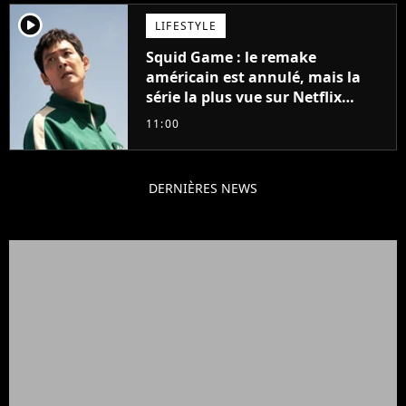
player2
LIFESTYLE
Squid Game : le remake
américain est annulé, mais la
série la plus vue sur Netflix
pourrait avoir une version
11:00
française
DERNIÈRES NEWS