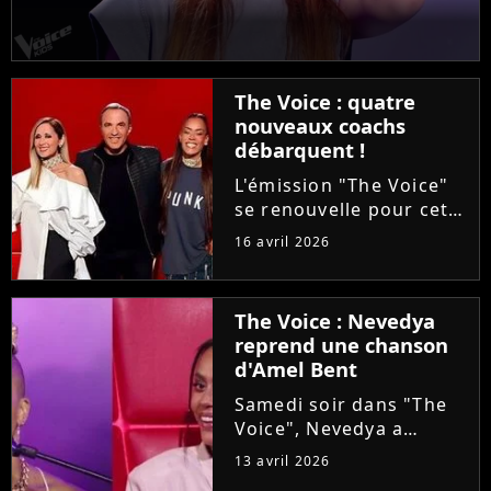
The Voice : quatre
nouveaux coachs
débarquent !
L'émission "The Voice"
se renouvelle pour cette
saison 15. Alors que les
16 avril 2026
auditions à l'aveugle
arrivent à leur terme, la
production ajoute une
The Voice : Nevedya
étape avant les Battles :
reprend une chanson
les Qualifications....
d'Amel Bent
Samedi soir dans "The
Voice", Nevedya a
proposé une version
13 avril 2026
piano-voix du titre