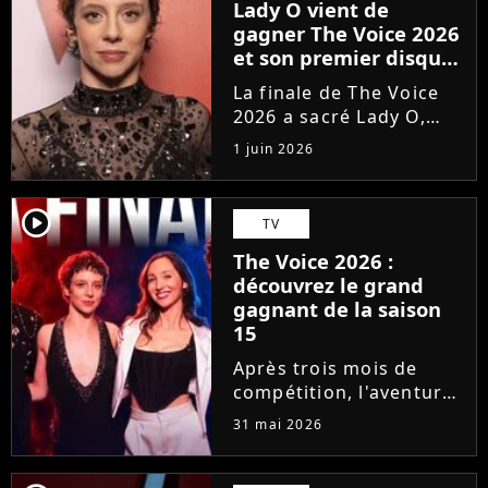
Lady O vient de
gagner The Voice 2026
et son premier disque
est déjà disponible
La finale de The Voice
2026 a sacré Lady O,
talent de Florent Pagny
1 juin 2026
qui s'est imposée dans
le coeur du public grâce
à son timbre envoûtant.
player2
TV
À seulement 18 ans, la
The Voice 2026 :
jeune artiste suisse...
découvrez le grand
gagnant de la saison
15
Après trois mois de
compétition, l'aventure
The Voice 2026 a pris
31 mai 2026
fin. En direct sur TF1,
qui de Lady O, Hugo,