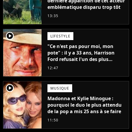
dernière apparition de cet acteur
emblématique disparu trop tôt
13:35
player2
LIFESTYLE
"Ce n'est pas pour moi, mon
pote" : il y a 33 ans, Harrison
Ford refusait l'un des plus
grands succès de tous les temps
12:47
player2
MUSIQUE
Madonna et Kylie Minogue :
pourquoi le duo le plus attendu
de la pop a mis 25 ans à se faire
11:50