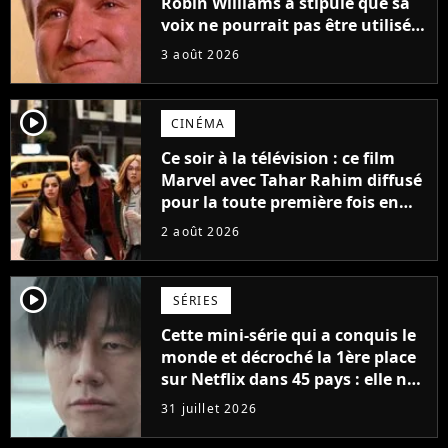
Robin Williams a stipulé que sa
voix ne pourrait pas être utilisée
avant 2039, pourtant Disney
3 août 2026
possède des enregistrements
inédits
player2
CINÉMA
Ce soir à la télévision : ce film
Marvel avec Tahar Rahim diffusé
pour la toute première fois en
France
2 août 2026
player2
SÉRIES
Cette mini-série qui a conquis le
monde et décroché la 1ère place
sur Netflix dans 45 pays : elle ne
compte que 10 épisodes et c'est
31 juillet 2026
un phénomène mondial