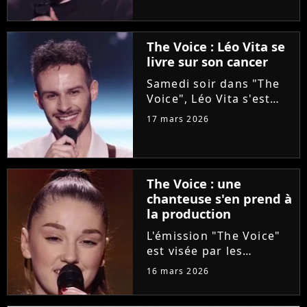
l'aventure "The Voice"
grâce à Florent Pagny
lors de la deuxième
The Voice : Léo Vita se
soirée des auditions à
livre sur son cancer
l'aveugle. Une revanche
pour...
Samedi soir dans "The
Voice", Léo Vita s'est
présenté aux auditions
17 mars 2026
à l'aveugle. Avec son
interprétation du titre
"Animaux fragiles" de
Ycare et Zaz, le jeune
The Voice : une
talent de 25 ans a su...
chanteuse s'en prend à
la production
L'émission "The Voice"
est visée par les
critiques de la
16 mars 2026
chanteuse Mathilda, qui
dénonce l'utilisation