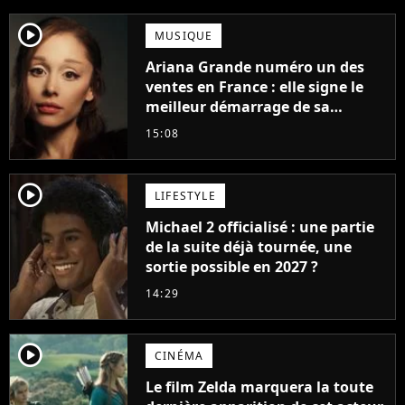
player2
MUSIQUE
Ariana Grande numéro un des
ventes en France : elle signe le
meilleur démarrage de sa
carrière avec son album Petal
15:08
player2
LIFESTYLE
Michael 2 officialisé : une partie
de la suite déjà tournée, une
sortie possible en 2027 ?
14:29
player2
CINÉMA
Le film Zelda marquera la toute