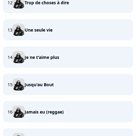
12
Trop de choses à dire
13
Une seule vie
14
Je ne t'aime plus
15
Jusqu'au Bout
16
Jamais eu (reggae)