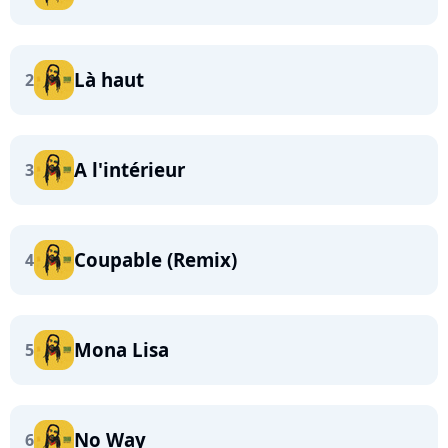
Là haut
2
A l'intérieur
3
Coupable (Remix)
4
Mona Lisa
5
No Way
6