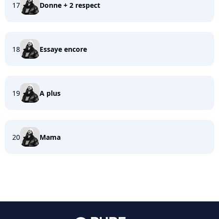
17
Donne + 2 respect
18
Essaye encore
19
A plus
20
Mama