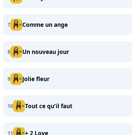
Comme un ange
7
Un nouveau jour
8
Jolie fleur
9
Tout ce qu'il faut
10
+ 2 Love
11