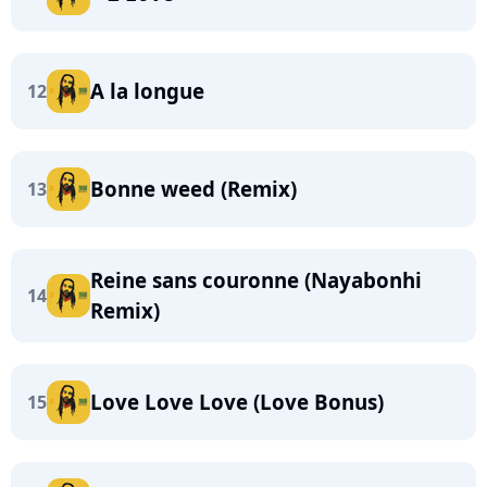
A la longue
12
Bonne weed (Remix)
13
Reine sans couronne (Nayabonhi
14
Remix)
Love Love Love (Love Bonus)
15