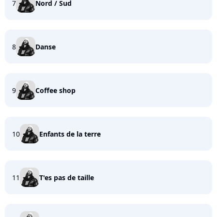
7
Nord / Sud
8
Danse
9
Coffee shop
10
Enfants de la terre
11
T'es pas de taille