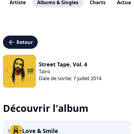
Artiste
Albums & Singles
Charts
Actuali
arrow_left
Retour
Street Tape, Vol. 4
Taïro
Date de sortie: 7 juillet 2014
Découvrir l'album
Love & Smile
1