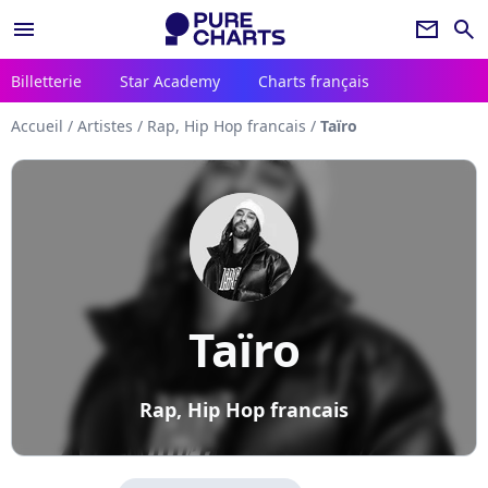
menu
newsletter
search
Billetterie
Star Academy
Charts français
Accueil
/
Artistes
/
Rap, Hip Hop francais
/
Taïro
Taïro
Rap, Hip Hop francais