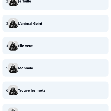
2
Je Taille
3
L'animal Geint
4
Elle veut
5
Monnaie
6
Trouve les mots