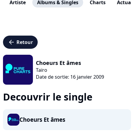
Artiste
Albums & Singles
Charts
Actuali
arrow_left
Retour
Choeurs Et âmes
Taïro
Date de sortie: 16 janvier 2009
Decouvrir le single
Choeurs Et âmes