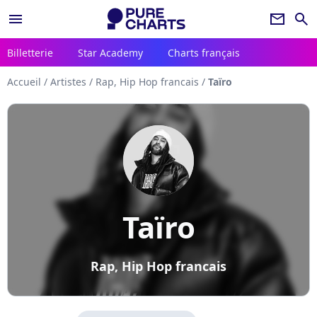
menu
newsletter
search
Billetterie
Star Academy
Charts français
Accueil
/
Artistes
/
Rap, Hip Hop francais
/
Taïro
Taïro
Rap, Hip Hop francais