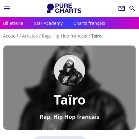
menu
newsletter
search
Billetterie
Star Academy
Charts français
Accueil
/
Artistes
/
Rap, Hip Hop francais
/
Taïro
Taïro
Rap, Hip Hop francais