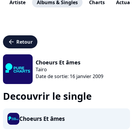
Artiste
Albums & Singles
Charts
Actuali
arrow_left
Retour
Choeurs Et âmes
Taïro
Date de sortie: 16 janvier 2009
Decouvrir le single
Choeurs Et âmes