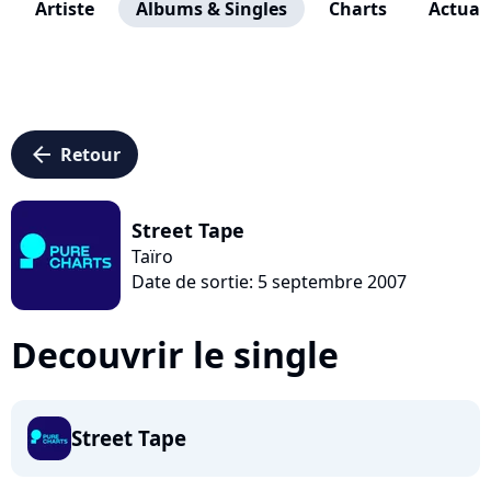
Artiste
Albums & Singles
Charts
Actuali
arrow_left
Retour
Street Tape
Taïro
Date de sortie: 5 septembre 2007
Decouvrir le single
Street Tape