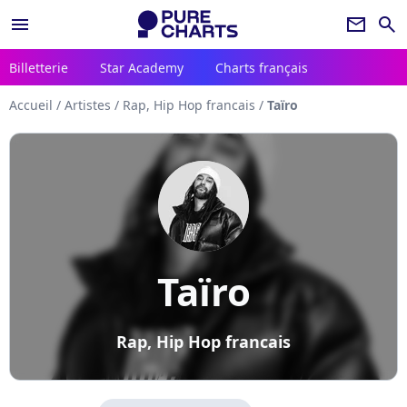
menu
newsletter
search
Billetterie
Star Academy
Charts français
Accueil
/
Artistes
/
Rap, Hip Hop francais
/
Taïro
Taïro
Rap, Hip Hop francais