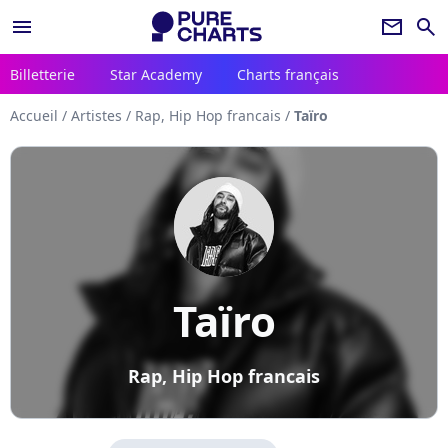
menu
newsletter
search
Billetterie
Star Academy
Charts français
Accueil
/
Artistes
/
Rap, Hip Hop francais
/
Taïro
Taïro
Rap, Hip Hop francais