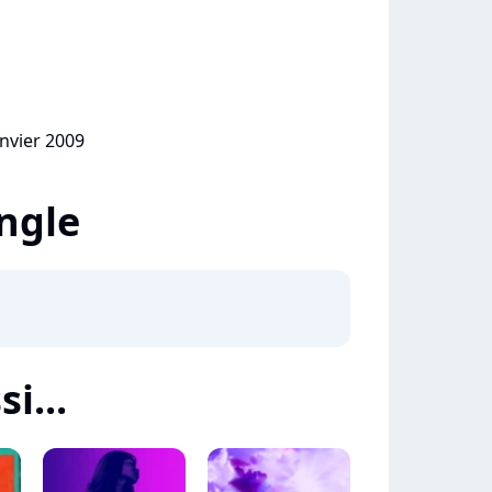
anvier 2009
ingle
i...