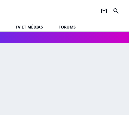
newsletter
search
TV ET MÉDIAS
FORUMS