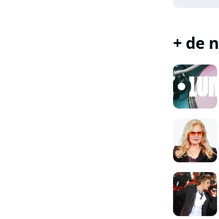
+ de n