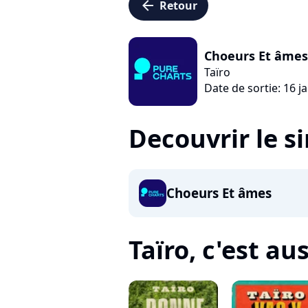
arrow_left
Retour
Choeurs Et âmes
Taïro
Date de sortie: 16 j
Decouvrir le s
Choeurs Et âmes
Taïro, c'est auss