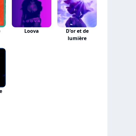
e
Loova
D'or et de
lumière
e