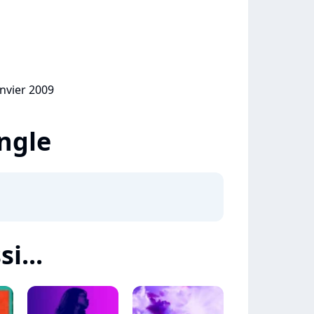
anvier 2009
ingle
i...