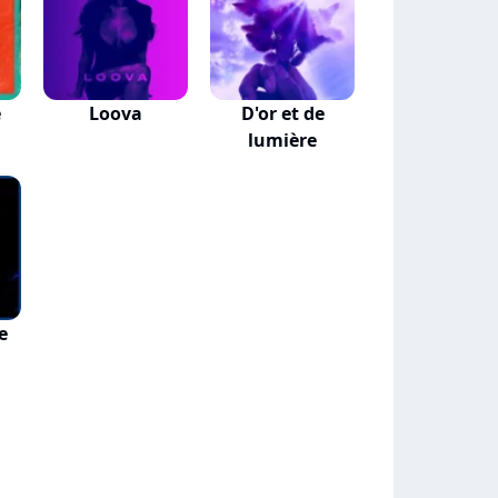
e
Loova
D'or et de
lumière
e