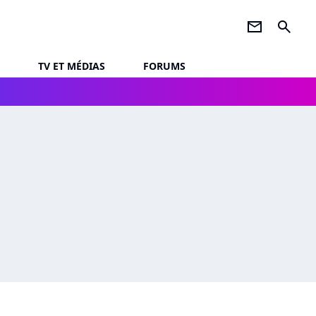
newsletter
search
TV ET MÉDIAS
FORUMS