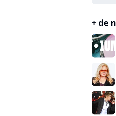
+ de n