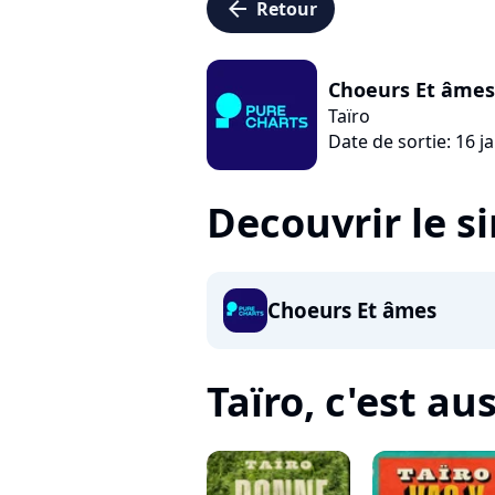
arrow_left
Retour
Choeurs Et âmes
Taïro
Date de sortie: 16 j
Decouvrir le s
Choeurs Et âmes
Taïro, c'est auss