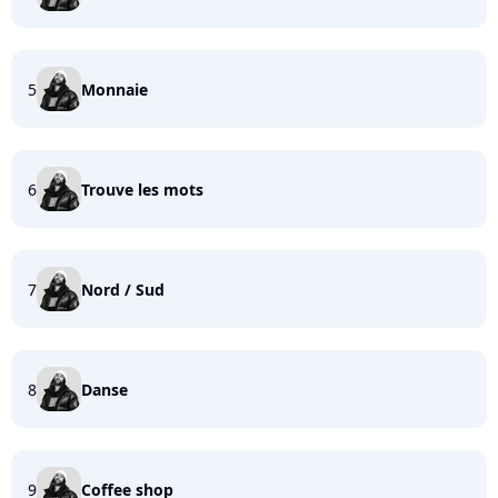
5
Monnaie
6
Trouve les mots
7
Nord / Sud
8
Danse
9
Coffee shop