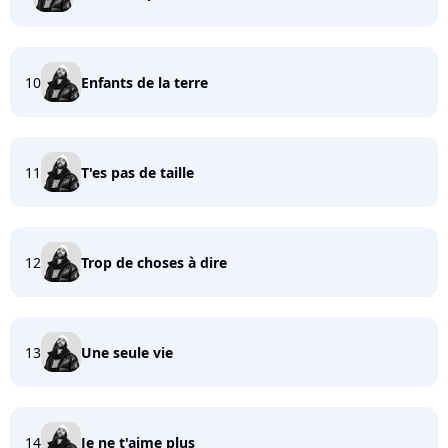
10
Enfants de la terre
11
T'es pas de taille
12
Trop de choses à dire
13
Une seule vie
14
Je ne t'aime plus