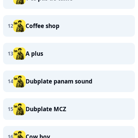
Coffee shop
12
A plus
13
Dubplate panam sound
14
Dubplate MCZ
15
Cow boy
16