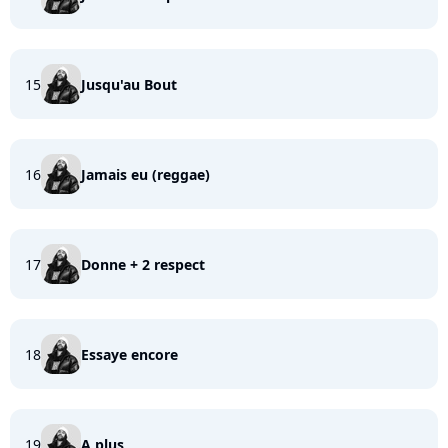
15
Jusqu'au Bout
16
Jamais eu (reggae)
17
Donne + 2 respect
18
Essaye encore
19
A plus