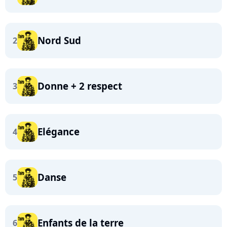
Nord Sud
2
Donne + 2 respect
3
Elégance
4
Danse
5
Enfants de la terre
6