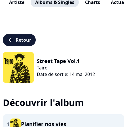
Artiste
Albums & Singles
Charts
Actuali
arrow_left
Retour
Street Tape Vol.1
Taïro
Date de sortie: 14 mai 2012
Découvrir l'album
Planifier nos vies
1