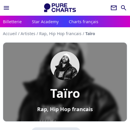
menu
newsletter
search
Billetterie
Star Academy
Charts français
Accueil
/
Artistes
/
Rap, Hip Hop francais
/
Taïro
Taïro
Rap, Hip Hop francais