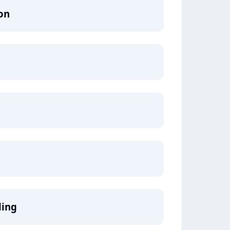
ion
ling