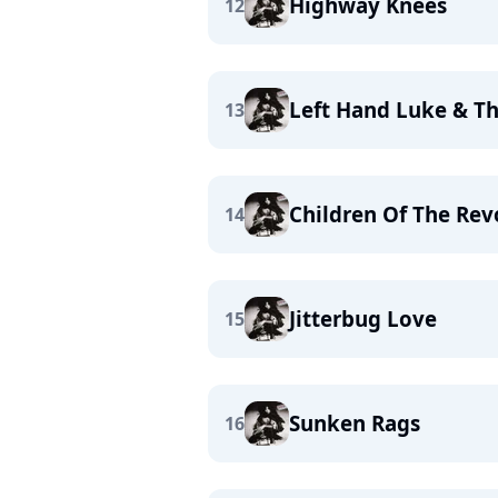
Highway Knees
12
Left Hand Luke & T
13
Children Of The Rev
14
Jitterbug Love
15
Sunken Rags
16