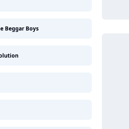
he Beggar Boys
olution