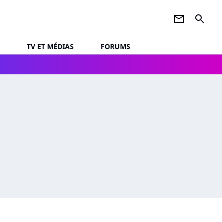
newsletter
search
TV ET MÉDIAS
FORUMS