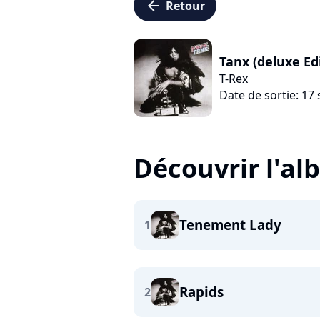
arrow_left
Retour
Tanx (deluxe Ed
T-Rex
Date de sortie: 1
Découvrir l'a
Tenement Lady
1
Rapids
2