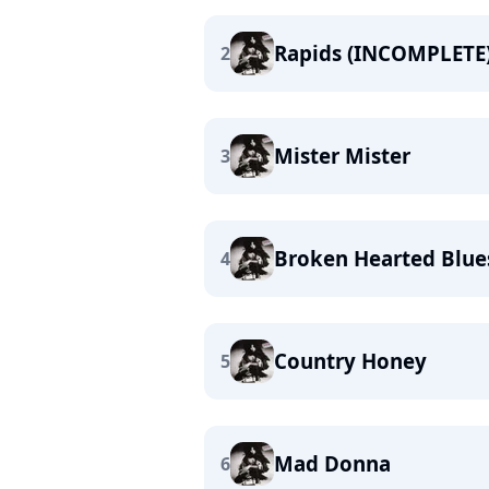
Rapids (INCOMPLETE
2
Mister Mister
3
Broken Hearted Blue
4
Country Honey
5
Mad Donna
6