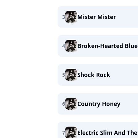
Mister Mister
3
Broken-Hearted Blue
4
Shock Rock
5
Country Honey
6
Electric Slim And Th
7