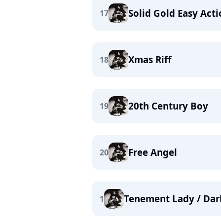
Solid Gold Easy Act
17
Xmas Riff
18
20th Century Boy
19
Free Angel
20
Tenement Lady / Dar
1