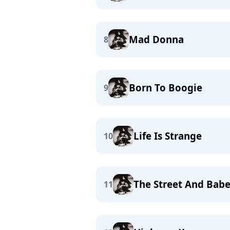
Mad Donna
8
Born To Boogie
9
Life Is Strange
10
The Street And Bab
11