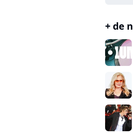
+ de n