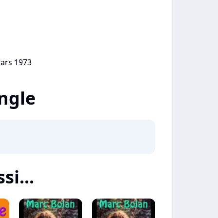
mars 1973
ingle
si...