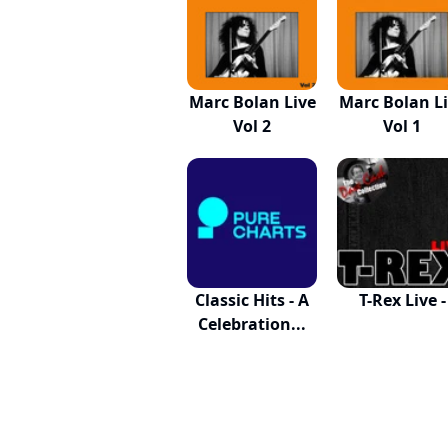
Marc Bolan Live
Marc Bolan L
Vol 2
Vol 1
Classic Hits - A
T-Rex Live -
Celebration...