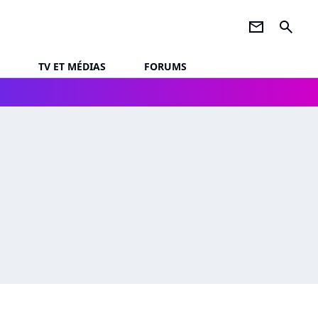
newsletter
search
TV ET MÉDIAS
FORUMS