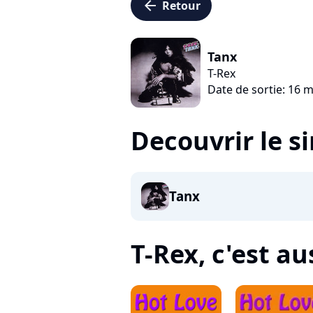
arrow_left
Retour
Tanx
T-Rex
Date de sortie: 16 
Decouvrir le s
Tanx
T-Rex, c'est aus