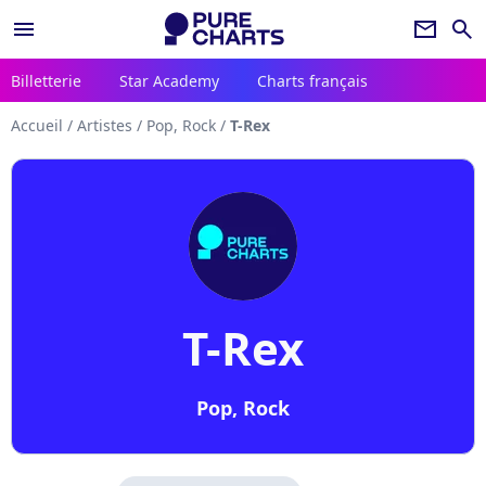
menu
newsletter
search
Billetterie
Star Academy
Charts français
Accueil
/
Artistes
/
Pop, Rock
/
T-Rex
T-Rex
Pop, Rock