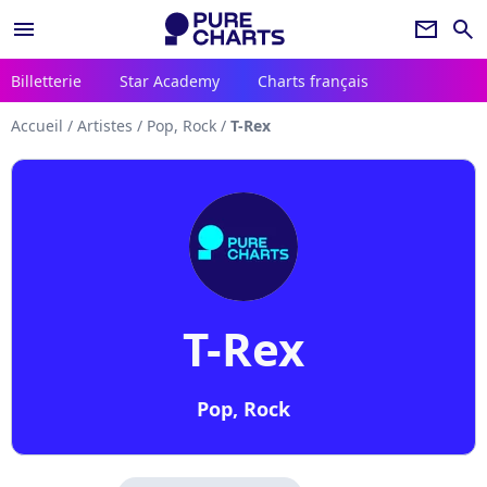
menu
newsletter
search
Billetterie
Star Academy
Charts français
Accueil
/
Artistes
/
Pop, Rock
/
T-Rex
T-Rex
Pop, Rock