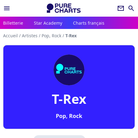
menu
newsletter
search
Billetterie
Star Academy
Charts français
Accueil
/
Artistes
/
Pop, Rock
/
T-Rex
T-Rex
Pop, Rock