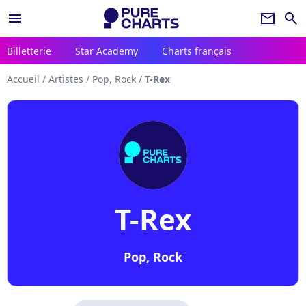
menu
newsletter
search
Billetterie
Star Academy
Charts français
Accueil
/
Artistes
/
Pop, Rock
/
T-Rex
T-Rex
Pop, Rock