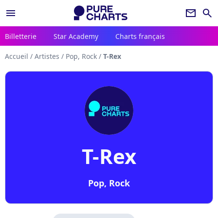
menu
newsletter
search
Billetterie
Star Academy
Charts français
Accueil
/
Artistes
/
Pop, Rock
/
T-Rex
T-Rex
Pop, Rock