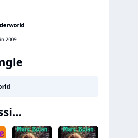
derworld
uin 2009
ingle
orld
si...