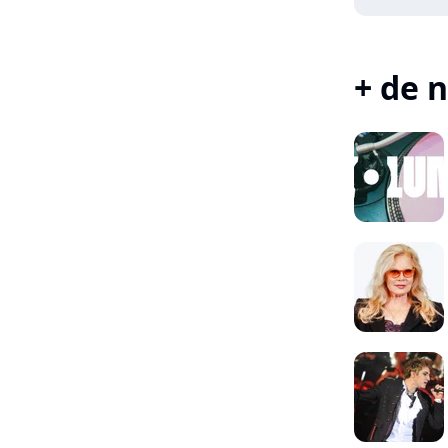
+ de n