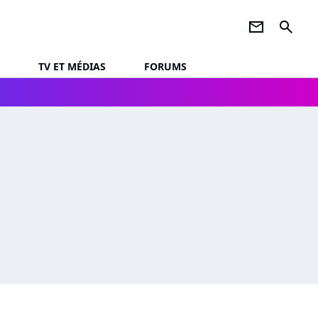
newsletter
search
TV ET MÉDIAS
FORUMS