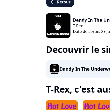
arrow_left
Retour
Dandy In The Un
T-Rex
Date de sortie: 29 j
Decouvrir le s
Dandy In The Underw
T-Rex, c'est aus