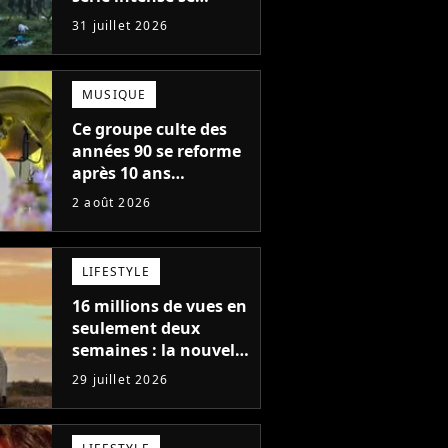
regarde en une seule
31 juillet 2026
après-midi
MUSIQUE
Ce groupe culte des
années 90 se reforme
après 10 ans
d'absence et annonce
2 août 2026
des concerts
LIFESTYLE
16 millions de vues en
seulement deux
semaines : la nouvelle
série Netflix idéale
29 juillet 2026
pour les fans de
Yellowstone