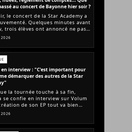
l passé au concert de Bayonne hier soir ?
ir, le concert de la Star Academy a
uvementé. Quelques minutes avant
w, trois élèves ont annoncé ne pas
r monter sur scène pour des
t 2026
 politiques. Leur...
UE
 en interview : "C'est important pour
me démarquer des autres de la Star
my"
que la tournée touche à sa fin,
a se confie en interview sur Volum
 création de son EP tout va bien
s), son envie de gommer l'étiquette
t 2026
ademy, le jeu...