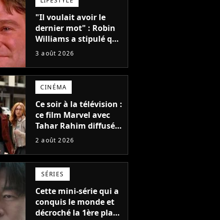
LIFESTYLE
"Il voulait avoir le
dernier mot" : Robin
Williams a stipulé que
sa voix ne pourrait
3 août 2026
pas être utilisée avant
2039, pourtant Disney
possède des
CINÉMA
enregistrements
inédits
Ce soir à la télévision :
ce film Marvel avec
Tahar Rahim diffusé
pour la toute
2 août 2026
première fois en
France
SÉRIES
Cette mini-série qui a
conquis le monde et
décroché la 1ère place