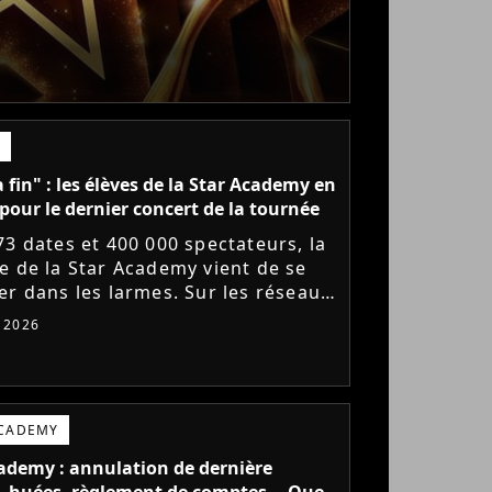
a fin" : les élèves de la Star Academy en
pour le dernier concert de la tournée
73 dates et 400 000 spectateurs, la
e de la Star Academy vient de se
er dans les larmes. Sur les réseaux
x, les élèves adressent un dernier
t 2026
e au public...
ACADEMY
ademy : annulation de dernière
 huées, règlement de comptes... Que