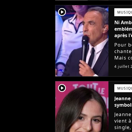
player2
MUSIQ
Ni Ambr
embléma
après l'
Pour b
chante
Mais c
gagnan
4 juillet
toujour
player2
MUSIQ
Jeanne 
symboli
Jeanne
vient 
single