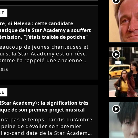
UE
e, ni Helena : cette candidate
tique de la Star Academy a souffert
émission, "J'étais traitée de potiche"
eaucoup de jeunes chanteuses et
player2
urs, la Star Academy est un rêve.
omme l'a rappelé une ancienne
te, l'émission de TF1 n'est pas
 2026
s simple à vivre.
UE
(Star Academy) : la signification très
player2
que de son premier projet musical
 n'a pas le temps. Tandis qu'Ambre
à peine de dévoiler son premier
, l'ex-candidate de la Star Academy