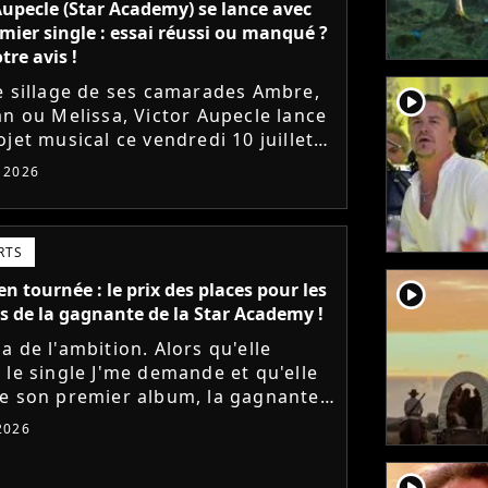
Aupecle (Star Academy) se lance avec
mier single : essai réussi ou manqué ?
tre avis !
e sillage de ses camarades Ambre,
player2
an ou Melissa, Victor Aupecle lance
jet musical ce vendredi 10 juillet
a parution du single Je fais de mon
t 2026
Le demi-finaliste...
RTS
player2
n tournée : le prix des places pour les
s de la gagnante de la Star Academy !
a de l'ambition. Alors qu'elle
 le single J'me demande et qu'elle
e son premier album, la gagnante
dernière saison de la Star Academy
 2026
e les dates de sa...
player2