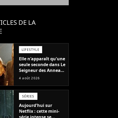
ICLES DE LA
E
LIFESTYLE
Elle n'apparaît qu'une
seule seconde dans Le
Seigneur des Anneaux
: avez-vous reconnu
4 août 2026
cette légende du
cinéma dans la saga ?
SÉRIES
Aujourd'hui sur
Netflix : cette mini-
série intense se