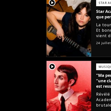
player2
STAR 
Star Ac
que per
La tou
Et bon
vient 
musiqu
24 juille
player2
MUSIQ
"Ma per
"une cl
est ress
Révélé
Academy
brutal
sortie