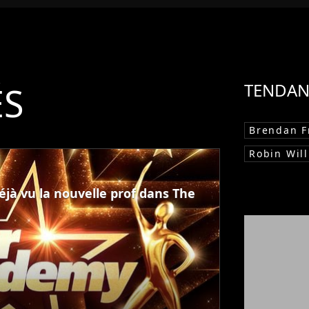
ÉS
TENDAN
Brendan F
Robin Wil
éjà vu la nouvelle prof dans The