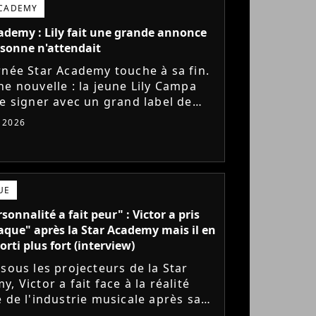
ACADEMY
ademy : Lily fait une grande annonce
sonne n'attendait
rnée Star Academy touche à sa fin.
ne nouvelle : la jeune Lily Campa
de signer avec un grand label de
e en France.
t 2026
UE
sonnalité a fait peur" : Victor a pris
aque" après la Star Academy mais il en
orti plus fort (interview)
 sous les projecteurs de la Star
, Victor a fait face à la réalité
e de l'industrie musicale après sa
 de l'émission. Face à des maisons