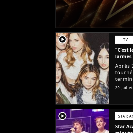
player2
TV
"C'est l
larmes 
Après 
tourné
termin
sociau
29 juille
messag
player2
STAR 
Star Ac
minute,