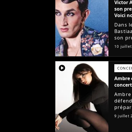
Victor 
son pre
Voici no
Dans l
Bastia
son pro
avec l
10 juille
mieux. 
player2
CONCE
Ambre e
concert
Ambre 
défend
prépar
de la 
9 juillet
annonc