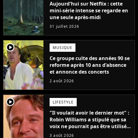
Aujourd'hui sur Netflix : cette
mini-série intense se regarde en
une seule après-midi
31 juillet 2026
player2
MUSIQUE
Ce groupe culte des années 90 se
reforme après 10 ans d'absence
et annonce des concerts
2 août 2026
player2
LIFESTYLE
"Il voulait avoir le dernier mot" :
Robin Williams a stipulé que sa
voix ne pourrait pas être utilisée
avant 2039, pourtant Disney
3 août 2026