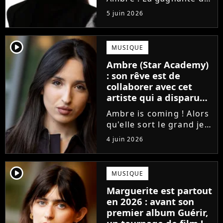
la Star Academy fait ses
5 juin 2026
premiers pas dans
l'industrie en publiant
J'me demande, un
player2
MUSIQUE
premier single que la
Ambre (Star Academy)
chanteuse a
: son rêve est de
confectionné avec...
collaborer avec cet
artiste qui a disparu
des radars, "c'est un
Ambre is coming ! Alors
génie"
qu'elle sort le grand jeu
cette semaine en
4 juin 2026
publiant son premier
single J'me demande, la
gagnante de la Star
player2
MUSIQUE
Academy affiche
Marguerite est partout
clairement ses
en 2026 : avant son
ambitions. Son rêve...
premier album Guérir,