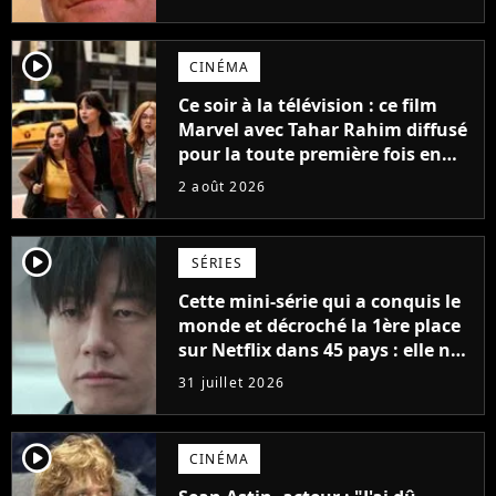
possède des enregistrements
inédits
player2
CINÉMA
Ce soir à la télévision : ce film
Marvel avec Tahar Rahim diffusé
pour la toute première fois en
France
2 août 2026
player2
SÉRIES
Cette mini-série qui a conquis le
monde et décroché la 1ère place
sur Netflix dans 45 pays : elle ne
compte que 10 épisodes et c'est
31 juillet 2026
un phénomène mondial
player2
CINÉMA