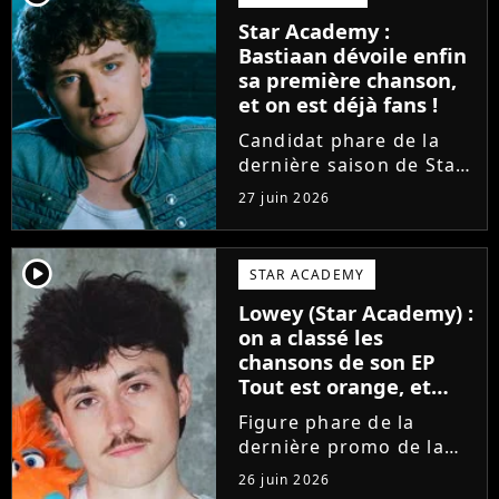
sortir un troisième titre
Star Academy :
(Les règles) et vient...
Bastiaan dévoile enfin
sa première chanson,
et on est déjà fans !
Candidat phare de la
dernière saison de Star
Academy, Bastiaan fait
27 juin 2026
enfin les présentations
en musique. Découvrez
son premier single
player2
STAR ACADEMY
Château, très Troye
Lowey (Star Academy) :
Sivan dans l'esprit, et
on a classé les
son...
chansons de son EP
Tout est orange, et
voici la meilleure !
Figure phare de la
dernière promo de la
Star Academy, Léo se
26 juin 2026
lance enfin. Sous le nom