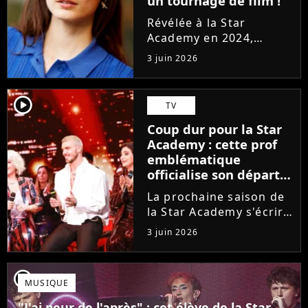
un tournage de film !
Révélée à la Star
Academy en 2024,
Marguerite officialise
3 juin 2026
l'arrivée pour l'automne
de son premier album
Guérir. En parallèle, la
player2
TV
chanteuse et
Coup dur pour la Star
comédienne rejoindra
Academy : cette prof
Laura Felpin, Harpo...
emblématique
officialise son départ,
"Ça devenait assez
La prochaine saison de
compliqué"
la Star Academy s'écrira
avec une nouvelle
3 juin 2026
recrue dans ses rangs.
Coach d'expression
scénique de l'émission,
player2
MUSIQUE
Marlène Schaff ne
rempilera pas à la table
"J'ai peur de l'après" : cet élève de la Star