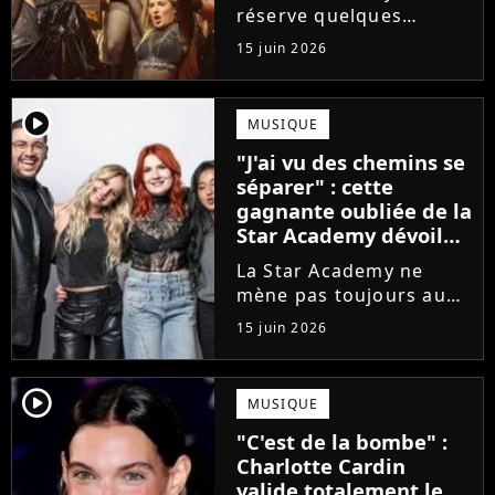
de l'émission !
réserve quelques
surprises. Cette
15 juin 2026
gagnante totalement
oubliée de l'émission
est aujourd'hui plus
player2
MUSIQUE
écoutée en streaming
"J'ai vu des chemins se
que Jenifer et Nolwenn
séparer" : cette
Leroy !
gagnante oubliée de la
Star Academy dévoile
l'envers du décor du
La Star Academy ne
métier
mène pas toujours au
succès. Après l'échec de
15 juin 2026
son premier album,
Anisha Jo, gagnante de
la Star Academy 2022, a
player2
MUSIQUE
vu beaucoup de portes
"C'est de la bombe" :
se fermer. Sur
Charlotte Cardin
Instagram, elle...
valide totalement le