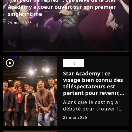
des professeurs...
Academy à coeur ouvert sur son premier
single intime
29 mai 2026
player2
TV
Star Academy : ce
visage bien connu des
téléspectateurs est
partant pour revenir,
sauf que la place est
Alors que le casting a
déjà prise
débuté pour trouver les
prochains Pierre
28 mai 2026
Garnier, Marine ou
Ambre, une professeure