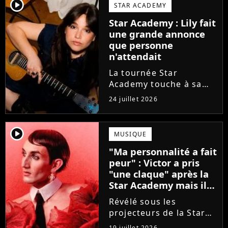
va bien (j'crois), son
player2
STAR ACADEMY
envie de gommer
Star Academy : Lily fait
l'étiquette Star
une grande annonce
Academy, le jeu...
que personne
n'attendait
La tournée Star
Academy touche à sa
fin. Et bonne nouvelle :
24 juillet 2026
la jeune Lily Campa
vient de signer avec un
grand label de musique
player2
MUSIQUE
en France.
"Ma personnalité a fait
peur" : Victor a pris
"une claque" après la
Star Academy mais il
en est ressorti plus
Révélé sous les
fort (interview)
projecteurs de la Star
Academy, Victor a fait
19 juillet 2026