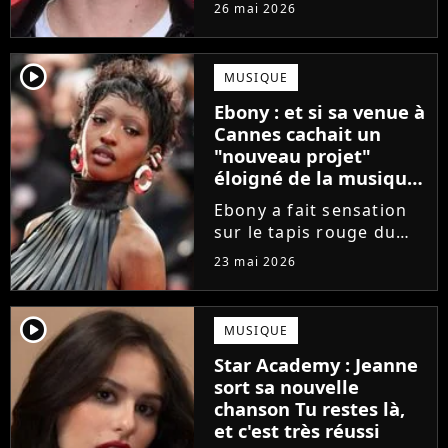
Star Academy
26 mai 2026
commencent enfin à
publier leurs singles et
c'est Théo P qui sera le
player2
MUSIQUE
prochain à faire le
Ebony : et si sa venue à
grand saut. Découvrez
Cannes cachait un
un extrait...
"nouveau projet"
éloigné de la musique
?
Ebony a fait sensation
sur le tapis rouge du
Festival de Cannes 2026.
23 mai 2026
Une venue qui annonce
un "nouveau projet" en
lien avec... le cinéma ?
player2
MUSIQUE
La finaliste de la Star
Star Academy : Jeanne
Academy divulgue...
sort sa nouvelle
chanson Tu restes là,
et c'est très réussi