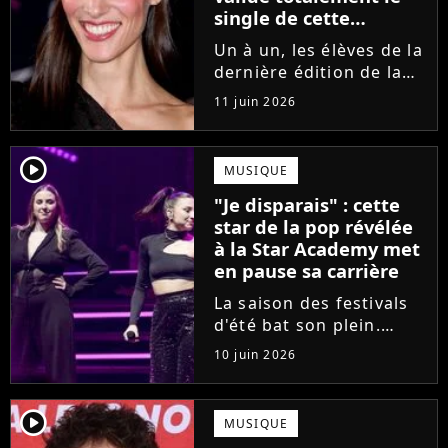
single de cette
ancienne élève de la
Un à un, les élèves de la
Star Academy
dernière édition de la
Star Academy se font
11 juin 2026
une place dans le nid.
Dans le sillage d'Ambre,
c'est au tour de Lily
player2
MUSIQUE
Campa de présenter
"Je disparais" : cette
son univers à travers...
star de la pop révélée
à la Star Academy met
en pause sa carrière
La saison des festivals
d'été bat son plein.
Avant sa venue à
10 juin 2026
Solidays ou aux
Francofolies, cette
chanteuse phare de la
player2
MUSIQUE
pop francophone fait