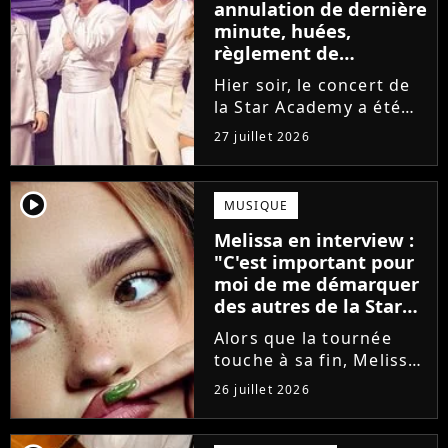
annulation de dernière
minute, huées,
règlement de
comptes... Que s'est-il
Hier soir, le concert de
passé au concert de
la Star Academy a été
Bayonne hier soir ?
mouvementé. Quelques
27 juillet 2026
minutes avant le show,
trois élèves ont
annoncé ne pas vouloir
player2
MUSIQUE
monter sur scène pour
Melissa en interview :
des raisons politiques.
"C'est important pour
Leur...
moi de me démarquer
des autres de la Star
Academy"
Alors que la tournée
touche à sa fin, Melissa
se confie en interview
26 juillet 2026
sur Volum sur la
création de son EP tout