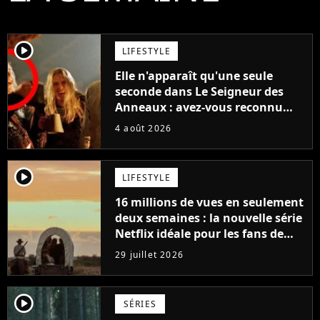
player2
LIFESTYLE
Elle n'apparaît qu'une seule
seconde dans Le Seigneur des
Anneaux : avez-vous reconnu
cette légende du cinéma dans la
4 août 2026
saga ?
player2
LIFESTYLE
16 millions de vues en seulement
deux semaines : la nouvelle série
Netflix idéale pour les fans de
Yellowstone
29 juillet 2026
player2
SÉRIES