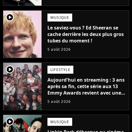
bateau)
player2
MUSIQUE
Le saviez-vous ? Ed Sheeran se
cache derrière les deux plus gros
tubes du moment !
5 août 2026
player2
LIFESTYLE
Aujourd'hui en streaming : 3 ans
après sa fin, cette série aux 13
Emmy Awards revient avec une
suite... totalement différente
5 août 2026
player2
MUSIQUE
Linkin Park débarque au cinéma