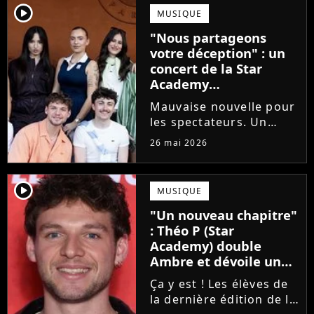
emblématique de la Star
player2
MUSIQUE
Academy se positionne
"Nous partageons
pour enseigner le chant
votre déception" : un
aux...
concert de la Star
Academy
définitivement annulé
Mauvaise nouvelle pour
les spectateurs. Un
concert de la Star
26 mai 2026
Academy, annulé à la
dernière minute pour
des raisons de santé, ne
player2
MUSIQUE
sera finalement pas
"Un nouveau chapitre"
reprogrammé.
: Théo P (Star
Academy) double
Ambre et dévoile un
premier extrait de son
Ça y est ! Les élèves de
single
la dernière édition de la