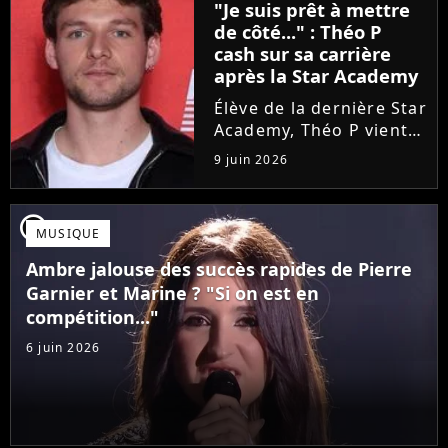
"Je suis prêt à mettre
une annonce de taille :
de côté..." : Théo P
une fois sa tournée...
cash sur sa carrière
après la Star Academy
Élève de la dernière Star
Academy, Théo P vient
de sortir son premier
9 juin 2026
single Garçon solide. En
interview, l'ancien
candidat se livre à
player2
MUSIQUE
coeur ouvert sur
l'avenir incertain dans
Ambre jalouse des succès rapides de Pierre
le milieu...
Garnier et Marine ? "Si on est en
compétition..."
6 juin 2026