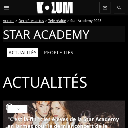
menu
newsletter
search
Accueil
Dernières actus
Télé réalité
Star Academy 2025
STAR ACADEMY
ACTUALITÉS
PEOPLE LIÉS
ACTUALITÉS
player2
TV
"C'est la fin" : les élèves de la Star Academy
en larmes pour le dernier concert de la