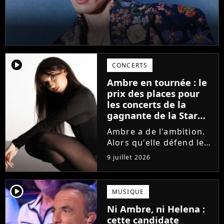
player2
CONCERTS
Ambre en tournée : le
prix des places pour
les concerts de la
gagnante de la Star
Academy !
Ambre a de l'ambition.
Alors qu'elle défend le
single J'me demande et
9 juillet 2026
qu'elle prépare son
premier album, la
gagnante de la dernière
player2
MUSIQUE
saison de la Star
Ni Ambre, ni Helena :
Academy annonce les
cette candidate
dates de sa...