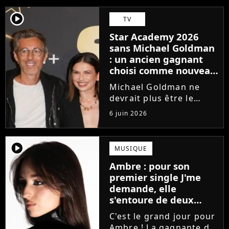
player2
TV
Star Academy 2026
sans Michael Goldman
: un ancien gagnant
choisi comme nouveau
directeur ?
Michael Goldman ne
devrait plus être le
directeur de la Star
6 juin 2026
Academy lors de la
saison 2026. Et pour lui
succéder, c'est un
player2
MUSIQUE
ancien gagnant de
Ambre : pour son
l'émission de TF1 qui
premier single J'me
sera aujourd'hui...
demande, elle
s'entoure de deux
proches de Slimane
C'est le grand jour pour
Ambre ! La gagnante de