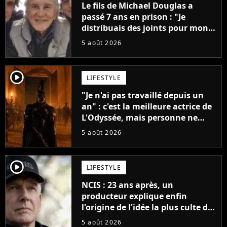
Le fils de Michael Douglas a
passé 7 ans en prison : "Je
distribuais des joints pour mon
père"
5 août 2026
player2
LIFESTYLE
"Je n'ai pas travaillé depuis un
an" : c'est la meilleure actrice de
L'Odyssée, mais personne ne
veut lui donner de rôle au
5 août 2026
cinéma
player2
LIFESTYLE
NCIS : 23 ans après, un
producteur explique enfin
l'origine de l'idée la plus culte de
la série (et on ne parle pas du
5 août 2026