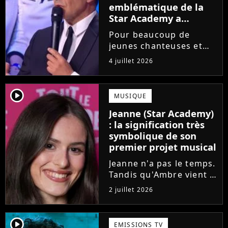
emblématique de la
Star Academy a
souffert après
Pour beaucoup de
l'émission, "J'étais
jeunes chanteuses et
traitée de potiche"
chanteurs, la Star
4 juillet 2026
Academy est un rêve.
Mais comme l'a rappelé
une ancienne gagnante,
player2
MUSIQUE
l'émission de TF1 n'est
Jeanne (Star Academy)
pas toujours simple à
: la signification très
vivre.
symbolique de son
premier projet musical
Jeanne n'a pas le temps.
Tandis qu'Ambre vient à
peine de dévoiler son
2 juillet 2026
premier single, l'ex-
candidate de la Star
Academy s'apprête à
player2
EMISSIONS TV