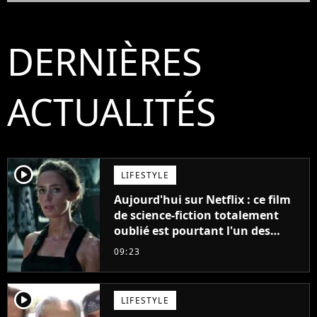
DERNIÈRES
ACTUALITÉS
player2
LIFESTYLE
Aujourd'hui sur Netflix : ce film
de science-fiction totalement
oublié est pourtant l'un des
meilleurs des années 2010
09:23
player2
LIFESTYLE