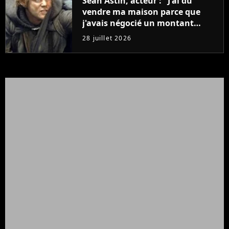
Sean Astin, acteur : "J'ai dû
vendre ma maison parce que
j'avais négocié un montant
beaucoup trop bas pour Le
28 juillet 2026
Seigneur des anneaux"