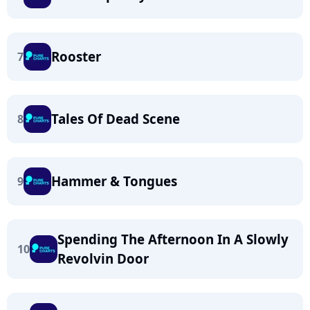
Rooster
7
Tales Of Dead Scene
8
Hammer & Tongues
9
Spending The Afternoon In A Slowly
10
Revolvin Door