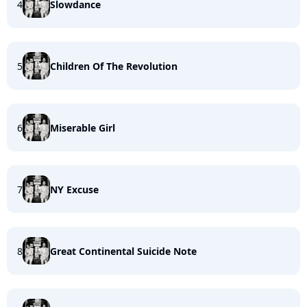
4
Slowdance
5
Children Of The Revolution
6
Miserable Girl
7
NY Excuse
8
Great Continental Suicide Note