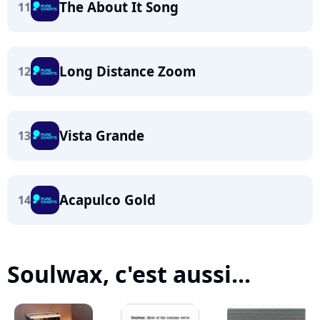
The About It Song
11
Long Distance Zoom
12
Vista Grande
13
Acapulco Gold
14
Soulwax, c'est aussi...