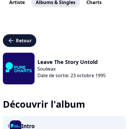
Artiste
Albums & Singles
Charts
arrow_left
Retour
Leave The Story Untold
Soulwax
Date de sortie: 23 octobre 1995
Découvrir l'album
Intro
1