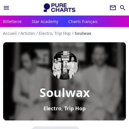
menu
newsletter
search
Billetterie
Star Academy
Charts français
Accueil
/
Artistes
/
Electro, Trip Hop
/
Soulwax
Soulwax
Electro, Trip Hop