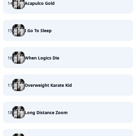
14
Acapulco Gold
15
I Go To Sleep
16
When Logics Die
17
Overweight Karate Kid
18
Long Distance Zoom