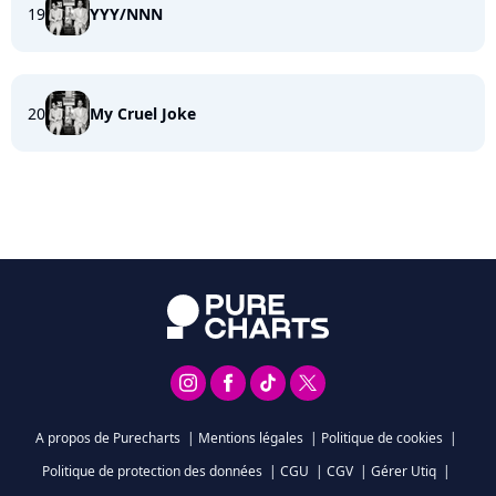
19
YYY/NNN
20
My Cruel Joke
A propos de Purecharts
|
Mentions légales
|
Politique de cookies
|
Politique de protection des données
|
CGU
|
CGV
|
Gérer Utiq
|