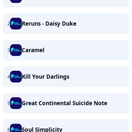
Reruns - Daisy Duke
2
Caramel
3
Kill Your Darlings
4
Great Continental Suicide Note
5
Soul Simplicity
6