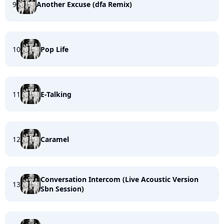
9
Another Excuse (dfa Remix)
10
Pop Life
11
E-Talking
12
Caramel
Conversation Intercom (Live Acoustic Version
13
Sbn Session)