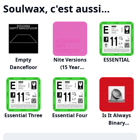
Soulwax, c'est aussi...
Empty
Nite Versions
ESSENTIAL
Dancefloor
(15 Year
Annive...
Essential Three
Essential Four
Is It Always
Binary
(Deeweedub)