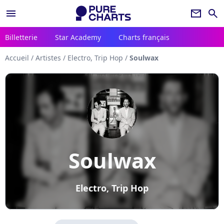
menu
newsletter
search
Billetterie
Star Academy
Charts français
Accueil
/
Artistes
/
Electro, Trip Hop
/
Soulwax
Soulwax
Electro, Trip Hop