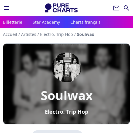
menu
newsletter
search
Billetterie
Star Academy
Charts français
Accueil
/
Artistes
/
Electro, Trip Hop
/
Soulwax
Soulwax
Electro, Trip Hop