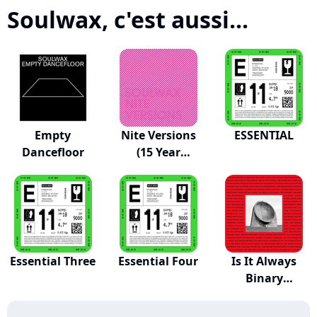
Soulwax, c'est aussi...
Empty
Nite Versions
ESSENTIAL
Dancefloor
(15 Year
Annive...
Essential Three
Essential Four
Is It Always
Binary
(Deeweedub)