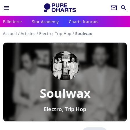
menu
newsletter
search
Billetterie
Star Academy
Charts français
Accueil
/
Artistes
/
Electro, Trip Hop
/
Soulwax
Soulwax
Electro, Trip Hop