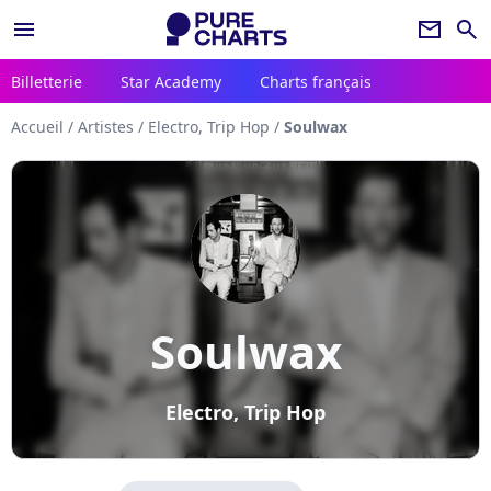
menu
newsletter
search
Billetterie
Star Academy
Charts français
Accueil
/
Artistes
/
Electro, Trip Hop
/
Soulwax
Soulwax
Electro, Trip Hop