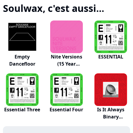
Soulwax, c'est aussi...
Empty
Nite Versions
ESSENTIAL
Dancefloor
(15 Year
Annive...
Essential Three
Essential Four
Is It Always
Binary
(Deeweedub)