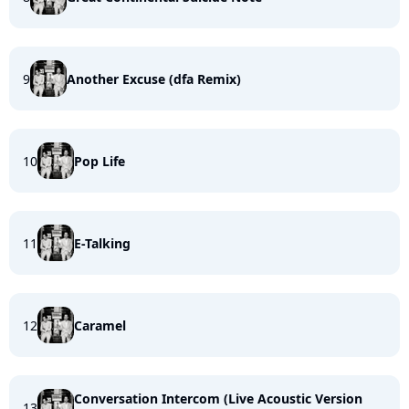
9
Another Excuse (dfa Remix)
10
Pop Life
11
E-Talking
12
Caramel
Conversation Intercom (Live Acoustic Version
13