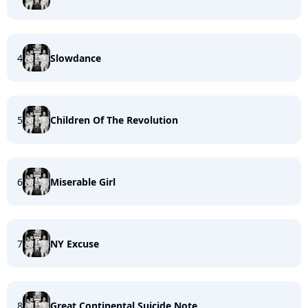
4
Slowdance
5
Children Of The Revolution
6
Miserable Girl
7
NY Excuse
8
Great Continental Suicide Note