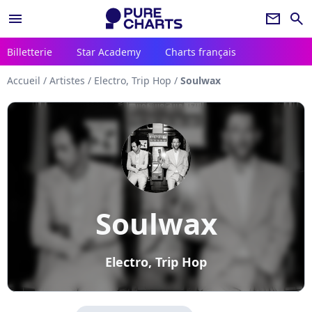
menu
newsletter
search
Billetterie
Star Academy
Charts français
Accueil
/
Artistes
/
Electro, Trip Hop
/
Soulwax
Soulwax
Electro, Trip Hop