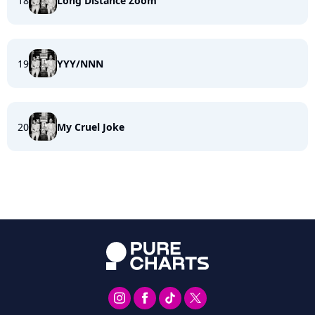
18
Long Distance Zoom
19
YYY/NNN
20
My Cruel Joke