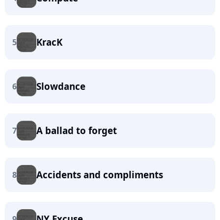
KracK
5
Slowdance
6
A ballad to forget
7
Accidents and compliments
8
NY Excuse
9