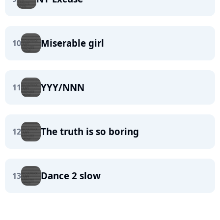
Miserable girl
10
YYY/NNN
11
The truth is so boring
12
Dance 2 slow
13