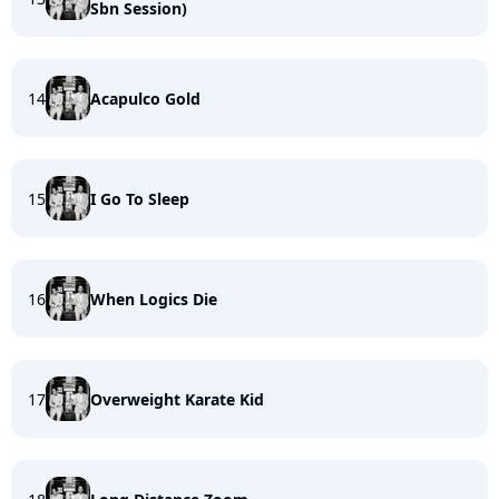
Sbn Session)
14
Acapulco Gold
15
I Go To Sleep
16
When Logics Die
17
Overweight Karate Kid