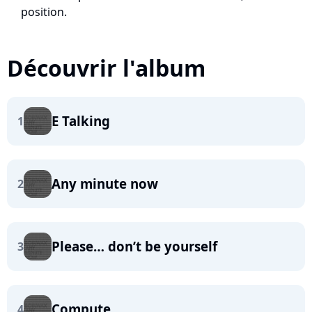
position.
Découvrir l'album
E Talking
1
Any minute now
2
Please… don’t be yourself
3
Compute
4