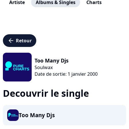
Artiste
Albums & Singles
Charts
arrow_left
Retour
Too Many Djs
Soulwax
Date de sortie: 1 janvier 2000
Decouvrir le single
Too Many Djs