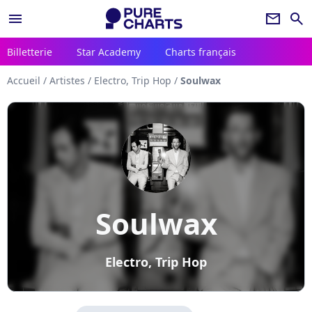
menu
newsletter
search
Billetterie
Star Academy
Charts français
Accueil
/
Artistes
/
Electro, Trip Hop
/
Soulwax
Soulwax
Electro, Trip Hop