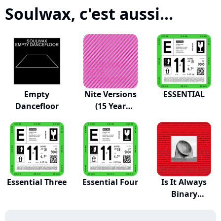
Soulwax, c'est aussi...
Empty
Nite Versions
ESSENTIAL
Dancefloor
(15 Year
Annive...
Essential Three
Essential Four
Is It Always
Binary
(Deeweedub)