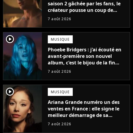
saison 2 gâchée par les fans, le
créateur pousse un coup de
gueule
7 août 2026
player2
MUSIQUE
Phoebe Bridgers : j'ai écouté en
avant-première son nouvel
album, c'est le bijou de la fin
d'été
7 août 2026
player2
MUSIQUE
Ariana Grande numéro un des
ventes en France : elle signe le
meilleur démarrage de sa
carrière avec son album Petal
7 août 2026