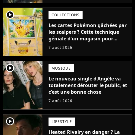
player2
COLLECTIONS
Les cartes Pokémon gâchées par
les scalpers ? Cette technique
géniale d'un magasin pour
ruiner les revendeurs
7 août 2026
player2
MUSIQUE
Le nouveau single d'Angèle va
totalement dérouter le public, et
c'est une bonne chose
7 août 2026
player2
LIFESTYLE
Heated Rivalry en danger ? La