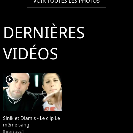
VOIR TOUTES LES PHOTOS
DERNIÈRES
VIDÉOS
player2
Sinik et Diam's - Le clip Le
même sang
8 mars 2024