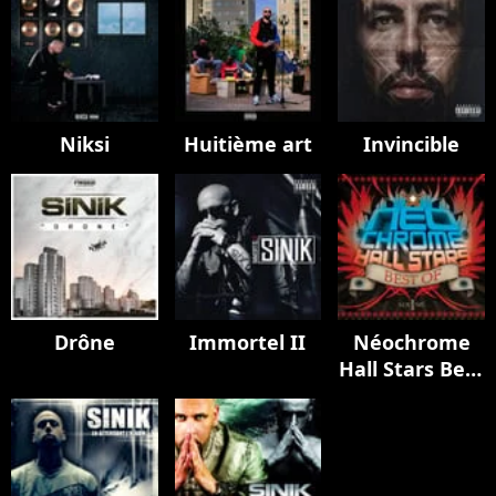
Niksi
Huitième art
Invincible
Drône
Immortel II
Néochrome
Hall Stars Best
Of, Vol. 1