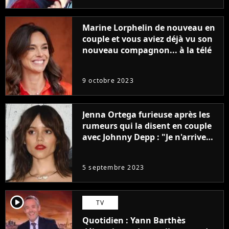
Marine Lorphelin de nouveau en
couple et vous aviez déjà vu son
nouveau compagnon... à la télé
9 octobre 2023
Jenna Ortega furieuse après les
rumeurs qui la disent en couple
avec Johnny Depp : "Je n'arrive
même pas..."
5 septembre 2023
player2
TV
Quotidien : Yann Barthès