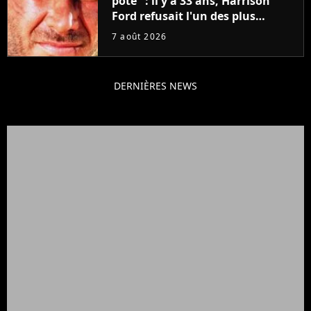
pote" : il y a 33 ans, Harrison
Ford refusait l'un des plus
grands succès de tous les temps
7 août 2026
DERNIÈRES NEWS