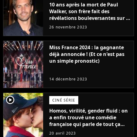
10 ans après la mort de Paul
Walker, son frère fait des
révélations bouleversantes sur la
réaction des acteurs de Fast and
26 novembre 2023
Furious
Miss France 2024 : la gagnante
déjà annoncée ! (Et ce n'est pas
un simple pronostic)
14 décembre 2023
player2
CINÉ SÉRIE
Homos, virilité, gender fluid : on
a enfin trouvé une comédie
française qui parle de tout ça
sans être super ringarde
20 avril 2023