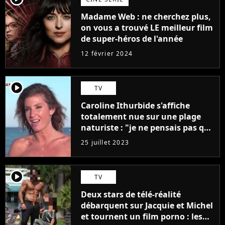
Madame Web : ne cherchez plus,
on vous a trouvé LE meilleur film
de super-héros de l'année
12 février 2024
player2
TV
Caroline Ithurbide s'affiche
totalement nue sur une plage
naturiste : "je ne pensais pas que
j'arriverais à le faire..."
25 juillet 2023
player2
TV
Deux stars de télé-réalité
débarquent sur Jacquie et Michel
et tournent un film porno : les