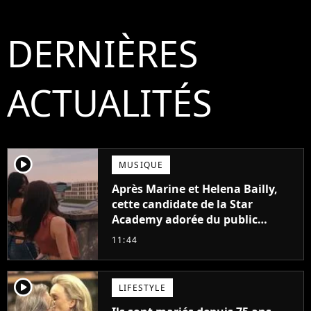
DERNIÈRES
ACTUALITÉS
player2
MUSIQUE
Après Marine et Helena Bailly,
cette candidate de la Star
Academy adorée du public
annonce son premier album,
11:44
"C'est tellement puissant"
player2
LIFESTYLE