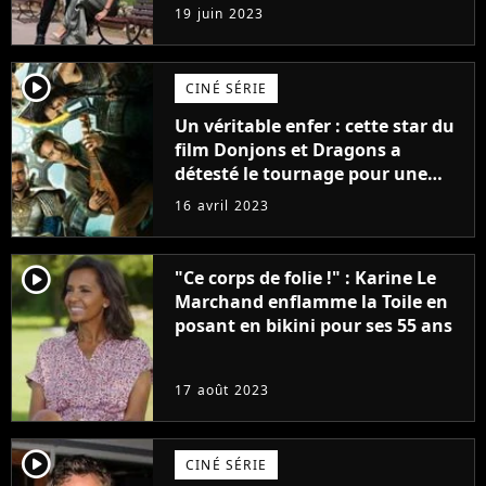
premières images du tournage
19 juin 2023
(exclu)
player2
CINÉ SÉRIE
Un véritable enfer : cette star du
film Donjons et Dragons a
détesté le tournage pour une
raison très spéciale
16 avril 2023
player2
"Ce corps de folie !" : Karine Le
Marchand enflamme la Toile en
posant en bikini pour ses 55 ans
17 août 2023
player2
CINÉ SÉRIE