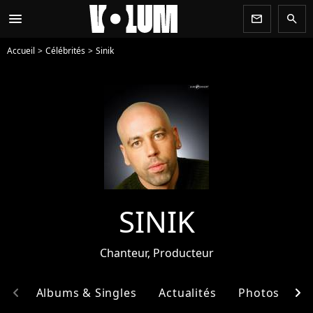
menu
newsletter
search
Accueil
Célébrités
Sinik
SINIK
Chanteur, Producteur
chevron_left
chevron_right
hie
Albums & Singles
Actualités
Photos
E