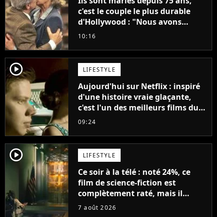
Ils sont mariés depuis 75 ans,
c'est le couple le plus durable
d'Hollywood : "Nous avons
avancé jour après jour, et les
10:16
jours se sont transformés en
décennies"
player2
LIFESTYLE
Aujourd'hui sur Netflix : inspiré
d'une histoire vraie glaçante,
c'est l'un des meilleurs films du
21ème siècle
09:24
player2
LIFESTYLE
Ce soir à la télé : noté 24%, ce
film de science-fiction est
complètement raté, mais il
aurait pu être encore pire à
7 août 2026
cause de son acteur