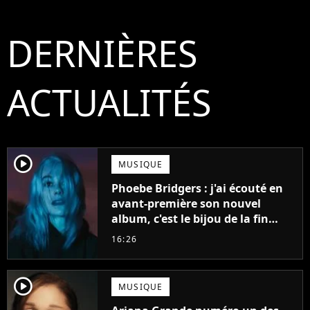
DERNIÈRES
ACTUALITÉS
player2
MUSIQUE
Phoebe Bridgers : j'ai écouté en
avant-première son nouvel
album, c'est le bijou de la fin
d'été
16:26
player2
MUSIQUE