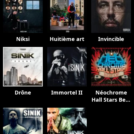
Niksi
Huitième art
Invincible
Drône
Immortel II
Néochrome
Hall Stars Best
Of, Vol. 1