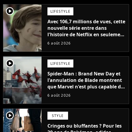
player2
LIFESTYLE
Avec 106,7 millions de vues, cette
nouvelle série entre dans
l'histoire de Netflix en seulement
48 jours
6 août 2026
player2
LIFESTYLE
Spider-Man : Brand New Day et
l'annulation de Blade montrent
que Marvel n'est plus capable de
faire quoi que ce soit de simple
6 août 2026
player2
STYLE
Cringes ou bluffantes ? Pour les