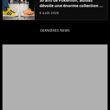
30 ans de Pokémon, adidas
dévoile une énorme collection de
sneakers et je ne sais pas quoi en
6 août 2026
penser
DERNIÈRES NEWS