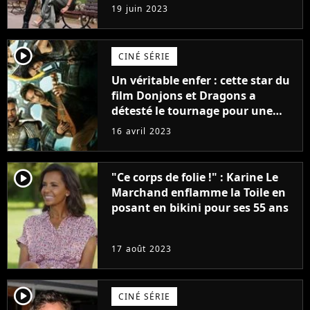
premières images du tournage
19 juin 2023
(exclu)
player2
CINÉ SÉRIE
Un véritable enfer : cette star du
film Donjons et Dragons a
détesté le tournage pour une
raison très spéciale
16 avril 2023
player2
"Ce corps de folie !" : Karine Le
Marchand enflamme la Toile en
posant en bikini pour ses 55 ans
17 août 2023
player2
CINÉ SÉRIE