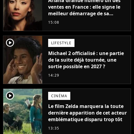
Ariana Grande numéro un des
ventes en France : elle signe le
meilleur démarrage de sa
carrière avec son album Petal
15:08
player2
LIFESTYLE
Michael 2 officialisé : une partie
de la suite déjà tournée, une
sortie possible en 2027 ?
14:29
player2
CINÉMA
Le film Zelda marquera la toute
dernière apparition de cet acteur
emblématique disparu trop tôt
13:35