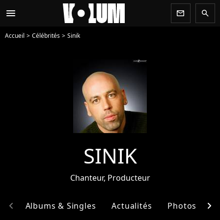
menu
newsletter
search
Accueil
Célébrités
Sinik
SINIK
Chanteur, Producteur
chevron_left
chevron_right
hie
Albums & Singles
Actualités
Photos
E