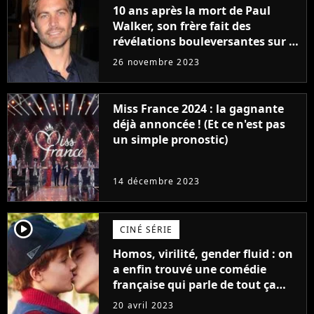
10 ans après la mort de Paul
Walker, son frère fait des
révélations bouleversantes sur la
réaction des acteurs de Fast and
26 novembre 2023
Furious
Miss France 2024 : la gagnante
déjà annoncée ! (Et ce n'est pas
un simple pronostic)
14 décembre 2023
player2
CINÉ SÉRIE
Homos, virilité, gender fluid : on
a enfin trouvé une comédie
française qui parle de tout ça
sans être super ringarde
20 avril 2023