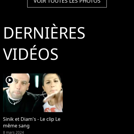
VOIR TOUTES LES PHOTOS
DERNIÈRES
VIDÉOS
player2
Sinik et Diam's - Le clip Le
même sang
8 mars 2024