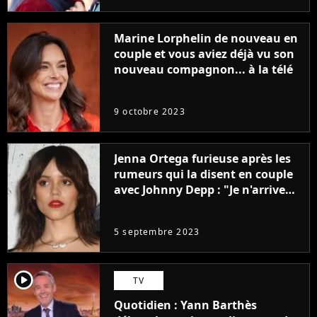
Marine Lorphelin de nouveau en
couple et vous aviez déjà vu son
nouveau compagnon... à la télé
9 octobre 2023
Jenna Ortega furieuse après les
rumeurs qui la disent en couple
avec Johnny Depp : "Je n'arrive
même pas..."
5 septembre 2023
player2
TV
Quotidien : Yann Barthès