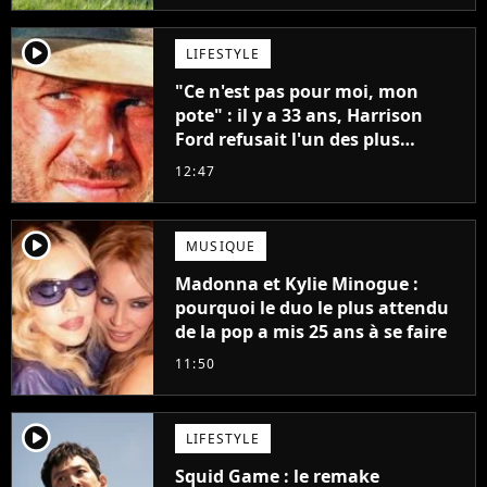
player2
LIFESTYLE
"Ce n'est pas pour moi, mon
pote" : il y a 33 ans, Harrison
Ford refusait l'un des plus
grands succès de tous les temps
12:47
player2
MUSIQUE
Madonna et Kylie Minogue :
pourquoi le duo le plus attendu
de la pop a mis 25 ans à se faire
11:50
player2
LIFESTYLE
Squid Game : le remake