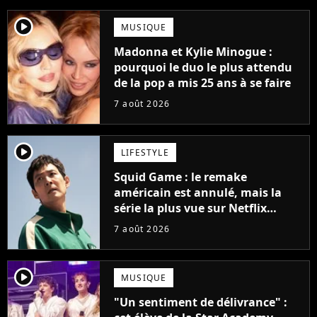
player2
MUSIQUE
Madonna et Kylie Minogue :
pourquoi le duo le plus attendu
de la pop a mis 25 ans à se faire
7 août 2026
player2
LIFESTYLE
Squid Game : le remake
américain est annulé, mais la
série la plus vue sur Netflix
pourrait avoir une version
7 août 2026
française
player2
MUSIQUE
"Un sentiment de délivrance" :