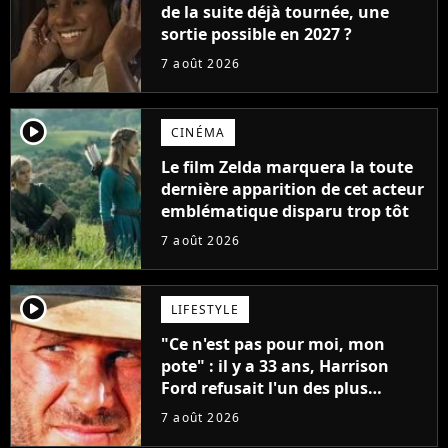
de la suite déjà tournée, une
sortie possible en 2027 ?
7 août 2026
player2
CINÉMA
Le film Zelda marquera la toute
dernière apparition de cet acteur
emblématique disparu trop tôt
7 août 2026
player2
LIFESTYLE
"Ce n'est pas pour moi, mon
pote" : il y a 33 ans, Harrison
Ford refusait l'un des plus
grands succès de tous les temps
7 août 2026