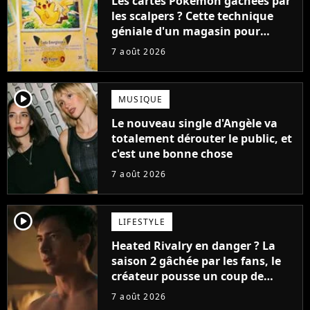
Les cartes Pokémon gâchées par
les scalpers ? Cette technique
géniale d'un magasin pour
ruiner les revendeurs
7 août 2026
player2
MUSIQUE
Le nouveau single d'Angèle va
totalement dérouter le public, et
c'est une bonne chose
7 août 2026
player2
LIFESTYLE
Heated Rivalry en danger ? La
saison 2 gâchée par les fans, le
créateur pousse un coup de
gueule
7 août 2026