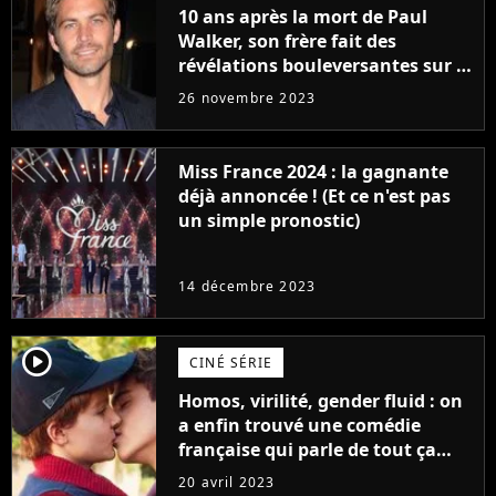
10 ans après la mort de Paul
Walker, son frère fait des
révélations bouleversantes sur la
réaction des acteurs de Fast and
26 novembre 2023
Furious
Miss France 2024 : la gagnante
déjà annoncée ! (Et ce n'est pas
un simple pronostic)
14 décembre 2023
player2
CINÉ SÉRIE
Homos, virilité, gender fluid : on
a enfin trouvé une comédie
française qui parle de tout ça
sans être super ringarde
20 avril 2023