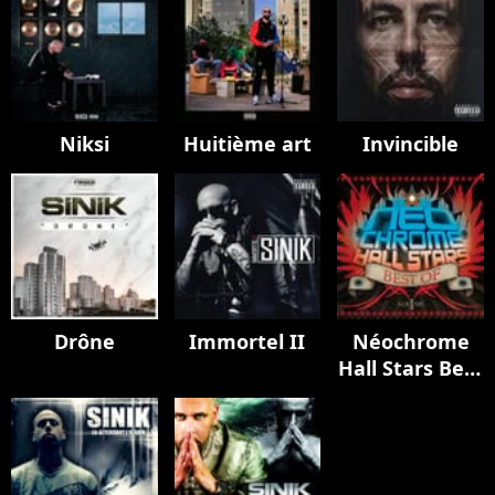
Niksi
Huitième art
Invincible
Drône
Immortel II
Néochrome
Hall Stars Best
Of, Vol. 1