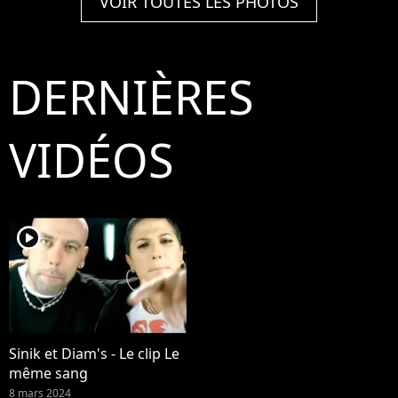
VOIR TOUTES LES PHOTOS
DERNIÈRES
VIDÉOS
player2
Sinik et Diam's - Le clip Le
même sang
8 mars 2024