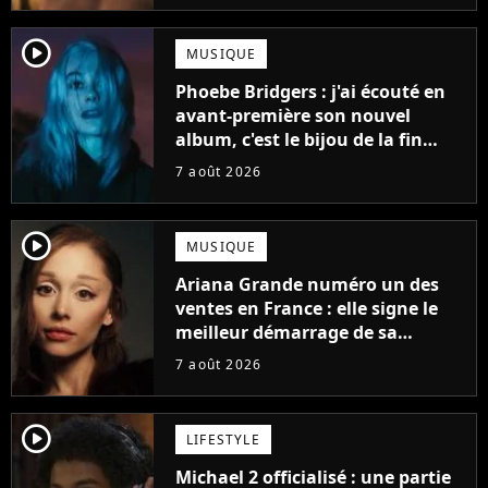
player2
MUSIQUE
Phoebe Bridgers : j'ai écouté en
avant-première son nouvel
album, c'est le bijou de la fin
d'été
7 août 2026
player2
MUSIQUE
Ariana Grande numéro un des
ventes en France : elle signe le
meilleur démarrage de sa
carrière avec son album Petal
7 août 2026
player2
LIFESTYLE
Michael 2 officialisé : une partie