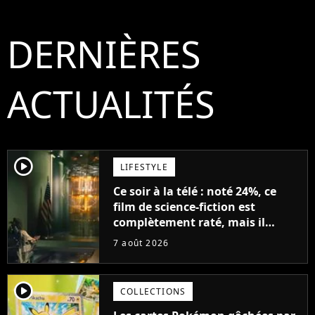
DERNIÈRES
ACTUALITÉS
player2
LIFESTYLE
Ce soir à la télé : noté 24%, ce
film de science-fiction est
complètement raté, mais il
aurait pu être encore pire à
7 août 2026
cause de son acteur
player2
COLLECTIONS