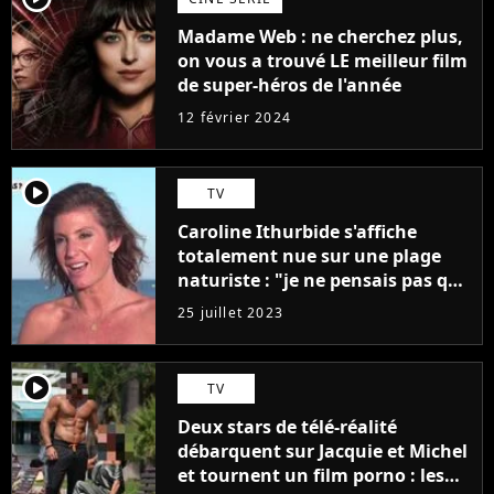
Madame Web : ne cherchez plus,
on vous a trouvé LE meilleur film
de super-héros de l'année
12 février 2024
player2
TV
Caroline Ithurbide s'affiche
totalement nue sur une plage
naturiste : "je ne pensais pas que
j'arriverais à le faire..."
25 juillet 2023
player2
TV
Deux stars de télé-réalité
débarquent sur Jacquie et Michel
et tournent un film porno : les