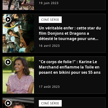
premières images du tournage
19 juin 2023
(exclu)
player2
CINÉ SÉRIE
Un véritable enfer : cette star du
film Donjons et Dragons a
détesté le tournage pour une
raison très spéciale
16 avril 2023
player2
"Ce corps de folie !" : Karine Le
Marchand enflamme la Toile en
posant en bikini pour ses 55 ans
17 août 2023
player2
CINÉ SÉRIE