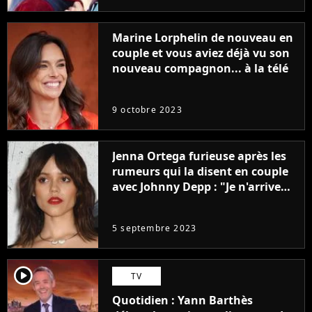
Marine Lorphelin de nouveau en
couple et vous aviez déjà vu son
nouveau compagnon... à la télé
9 octobre 2023
Jenna Ortega furieuse après les
rumeurs qui la disent en couple
avec Johnny Depp : "Je n'arrive
même pas..."
5 septembre 2023
player2
TV
Quotidien : Yann Barthès