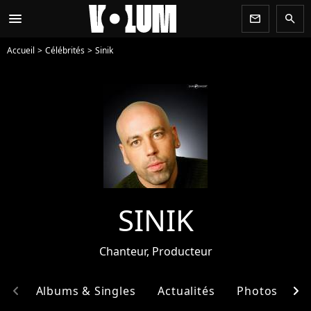
menu
newsletter
search
Accueil
Célébrités
Sinik
SINIK
Chanteur, Producteur
chevron_left
chevron_right
hie
Albums & Singles
Actualités
Photos
E