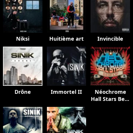
Niksi
Huitième art
Invincible
Drône
Immortel II
Néochrome
Hall Stars Best
Of, Vol. 1