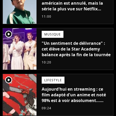
américain est annulé, mais la
série la plus vue sur Netflix
pourrait avoir une version
11:00
française
player2
MUSIQUE
"Un sentiment de délivrance" :
cet élève de la Star Academy
balance après la fin de la tournée
10:20
player2
LIFESTYLE
Aujourd'hui en streaming : ce
film adapté d'un anime et noté
98% est à voir absolument...
sinon vous ne comprendrez plus
09:24
la série