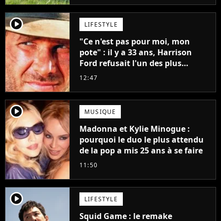
player2
LIFESTYLE
"Ce n'est pas pour moi, mon
pote" : il y a 33 ans, Harrison
Ford refusait l'un des plus
grands succès de tous les temps
12:47
player2
MUSIQUE
Madonna et Kylie Minogue :
pourquoi le duo le plus attendu
de la pop a mis 25 ans à se faire
11:50
player2
LIFESTYLE
Squid Game : le remake