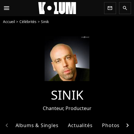
menu
newsletter
search
Accueil
Célébrités
Sinik
SINIK
Chanteur, Producteur
chevron_left
chevron_right
hie
Albums & Singles
Actualités
Photos
E