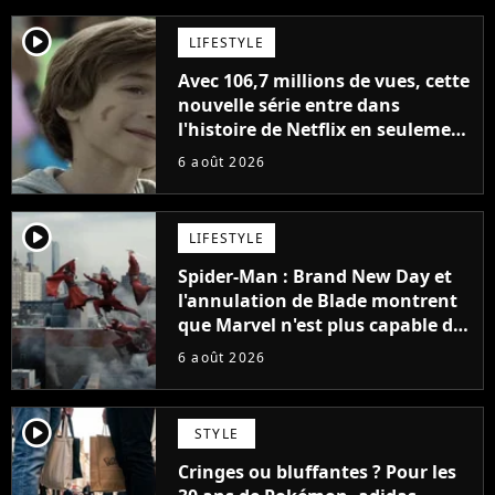
player2
LIFESTYLE
Avec 106,7 millions de vues, cette
nouvelle série entre dans
l'histoire de Netflix en seulement
48 jours
6 août 2026
player2
LIFESTYLE
Spider-Man : Brand New Day et
l'annulation de Blade montrent
que Marvel n'est plus capable de
faire quoi que ce soit de simple
6 août 2026
player2
STYLE
Cringes ou bluffantes ? Pour les