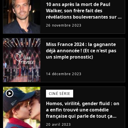
10 ans après la mort de Paul
Walker, son frère fait des
révélations bouleversantes sur la
réaction des acteurs de Fast and
26 novembre 2023
Furious
Miss France 2024 : la gagnante
déjà annoncée ! (Et ce n'est pas
un simple pronostic)
14 décembre 2023
player2
CINÉ SÉRIE
Homos, virilité, gender fluid : on
a enfin trouvé une comédie
française qui parle de tout ça
sans être super ringarde
20 avril 2023