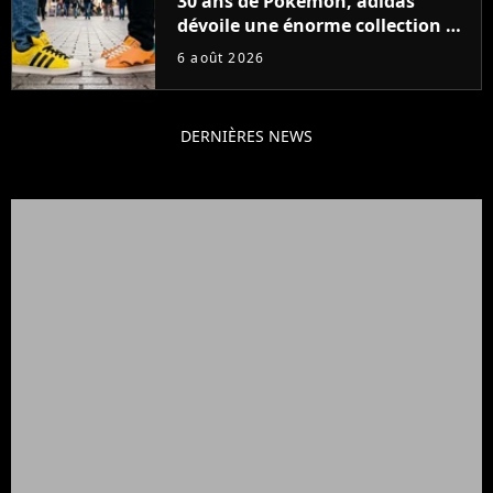
30 ans de Pokémon, adidas
dévoile une énorme collection de
sneakers et je ne sais pas quoi en
6 août 2026
penser
DERNIÈRES NEWS