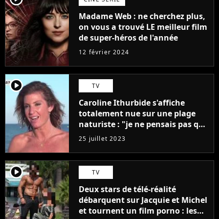
Madame Web : ne cherchez plus,
on vous a trouvé LE meilleur film
de super-héros de l'année
12 février 2024
player2
TV
Caroline Ithurbide s'affiche
totalement nue sur une plage
naturiste : "je ne pensais pas que
j'arriverais à le faire..."
25 juillet 2023
player2
TV
Deux stars de télé-réalité
débarquent sur Jacquie et Michel
et tournent un film porno : les