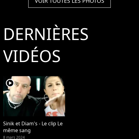
VOIR TOUTES LES PHOTOS
DERNIÈRES
VIDÉOS
player2
Sinik et Diam's - Le clip Le
même sang
8 mars 2024