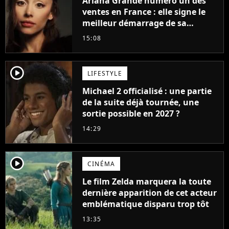
Ariana Grande numéro un des
ventes en France : elle signe le
meilleur démarrage de sa
carrière avec son album Petal
15:08
player2
LIFESTYLE
Michael 2 officialisé : une partie
de la suite déjà tournée, une
sortie possible en 2027 ?
14:29
player2
CINÉMA
Le film Zelda marquera la toute
dernière apparition de cet acteur
emblématique disparu trop tôt
13:35