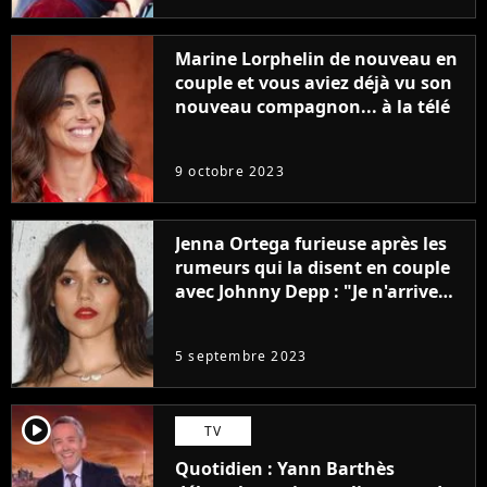
Marine Lorphelin de nouveau en
couple et vous aviez déjà vu son
nouveau compagnon... à la télé
9 octobre 2023
Jenna Ortega furieuse après les
rumeurs qui la disent en couple
avec Johnny Depp : "Je n'arrive
même pas..."
5 septembre 2023
player2
TV
Quotidien : Yann Barthès