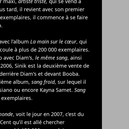
er maxi,
artiste triste,
qui se vend à
s tard, il revient avec son premier
 exemplaires, il commence à se faire
p.
 avec l’album
La main sur le cœur
, qui
écoule à plus de 200 000 exemplaires.
uo avec Diam's,
le même sang
, ainsi
 2006, Sinik est la deuxième vente de
 derrière Diam's et devant
Booba
.
uxième album,
sang froid
, sur lequel il
isiano ou encore Kayna Samet.
Sang
0 exemplaires.
 monde
, voit le jour en 2007, c’est du
 Cent
qu’il est allé chercher