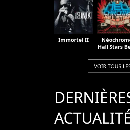
Immortel II
Néochrom
Hall Stars B
Of, Vol. 1
VOIR TOUS LE
DERNIÈRE
ACTUALIT