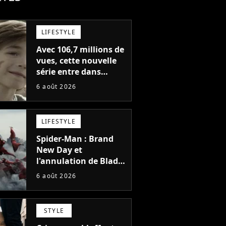
LIFESTYLE
Avec 106,7 millions de
vues, cette nouvelle
série entre dans
l'histoire de Netflix en
6 août 2026
seulement 48 jours
LIFESTYLE
Spider-Man : Brand
New Day et
l'annulation de Blade
montrent que Marvel
6 août 2026
n'est plus capable de
faire quoi que ce soit
de simple
STYLE