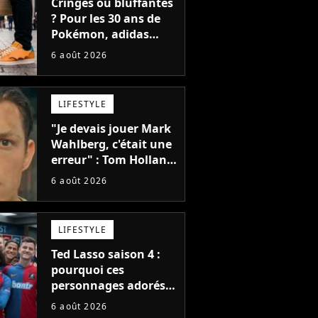
Cringes ou bluffantes
? Pour les 30 ans de
Pokémon, adidas
dévoile une énorme
6 août 2026
collection de sneakers
et je ne sais pas quoi
en penser
LIFESTYLE
"Je devais jouer Mark
Wahlberg, c'était une
erreur" : Tom Holland,
la star de Spider-Man,
6 août 2026
ne referait pas ce
blockbuster
LIFESTYLE
Ted Lasso saison 4 :
pourquoi ces
personnages adorés
des fans ne sont pas
6 août 2026
dans la suite ?