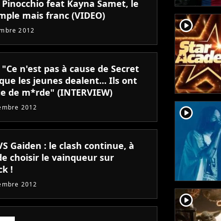
: Pinocchio feat Kayna Samet, le
imple mais franc (VIDEO)
player2
embre 2012
: "Ce n'est pas à cause de Secret
que les jeunes dealent... Ils ont
ie de m*rde" (INTERVIEW)
embre 2012
player2
VS Gaiden : le clash continue, à
e choisir le vainqueur sur
k !
embre 2012
player2