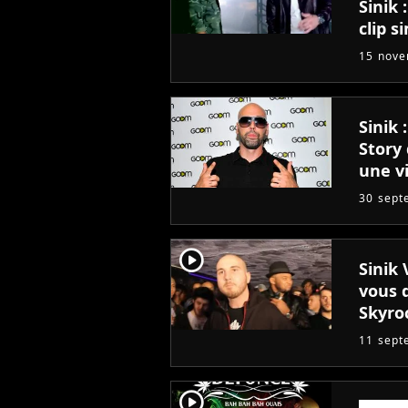
Sinik 
clip s
15 nov
Sinik 
Story 
une v
30 sept
player2
Sinik 
vous d
Skyroc
11 sept
player2