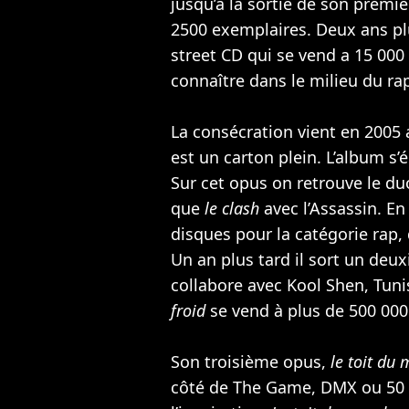
jusqu’à la sortie de son premi
2500 exemplaires. Deux ans plu
street CD qui se vend a 15 000
connaître dans le milieu du ra
La consécration vient en 2005
est un carton plein. L’album s’
Sur cet opus on retrouve le d
que
le clash
avec l’Assassin. En
disques pour la catégorie rap,
Un an plus tard il sort un de
collabore avec Kool Shen, Tun
froid
se vend à plus de 500 00
Son troisième opus,
le toit du
côté de
The Game
, DMX ou
50