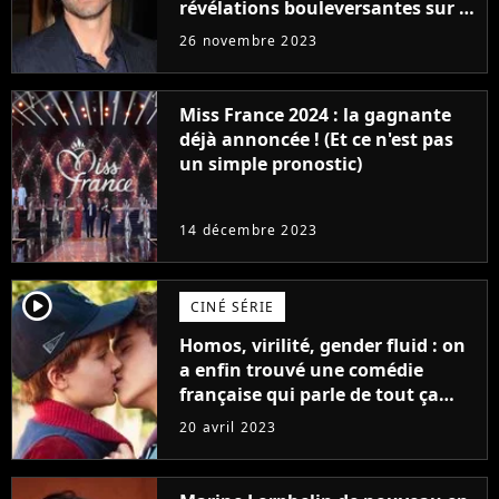
révélations bouleversantes sur la
réaction des acteurs de Fast and
26 novembre 2023
Furious
Miss France 2024 : la gagnante
déjà annoncée ! (Et ce n'est pas
un simple pronostic)
14 décembre 2023
player2
CINÉ SÉRIE
Homos, virilité, gender fluid : on
a enfin trouvé une comédie
française qui parle de tout ça
sans être super ringarde
20 avril 2023