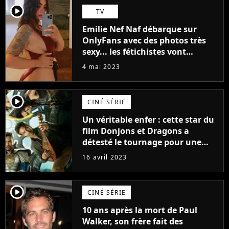
player2
TV
Emilie Nef Naf débarque sur
OnlyFans avec des photos très
sexy... les fétichistes vont
prendre leur pied !
4 mai 2023
player2
CINÉ SÉRIE
Un véritable enfer : cette star du
film Donjons et Dragons a
détesté le tournage pour une
raison très spéciale
16 avril 2023
player2
CINÉ SÉRIE
10 ans après la mort de Paul
Walker, son frère fait des