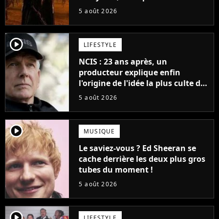
veut lui donner de rôle au
5 août 2026
cinéma
player2
LIFESTYLE
NCIS : 23 ans après, un
producteur explique enfin
l'origine de l'idée la plus culte de
la série (et on ne parle pas du
5 août 2026
bateau)
player2
MUSIQUE
Le saviez-vous ? Ed Sheeran se
cache derrière les deux plus gros
tubes du moment !
5 août 2026
player2
LIFESTYLE