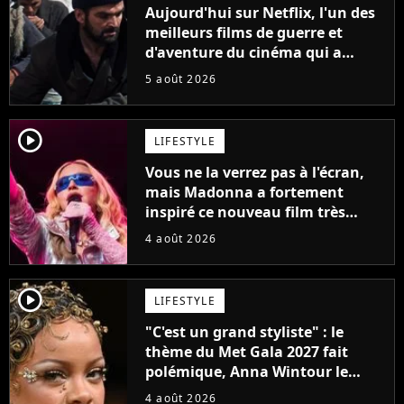
Aujourd'hui sur Netflix, l'un des
meilleurs films de guerre et
d'aventure du cinéma qui a
connu un succès retentissant à
5 août 2026
son époque
player2
LIFESTYLE
Vous ne la verrez pas à l'écran,
mais Madonna a fortement
inspiré ce nouveau film très
attendu
4 août 2026
player2
LIFESTYLE
"C'est un grand styliste" : le
thème du Met Gala 2027 fait
polémique, Anna Wintour le
défend
4 août 2026