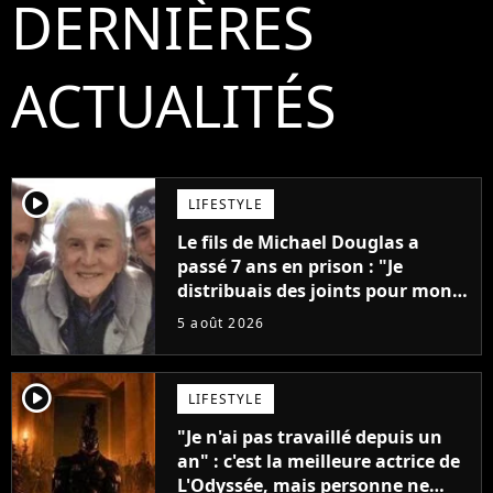
DERNIÈRES
ACTUALITÉS
player2
LIFESTYLE
Le fils de Michael Douglas a
passé 7 ans en prison : "Je
distribuais des joints pour mon
père"
5 août 2026
player2
LIFESTYLE
"Je n'ai pas travaillé depuis un
an" : c'est la meilleure actrice de
L'Odyssée, mais personne ne