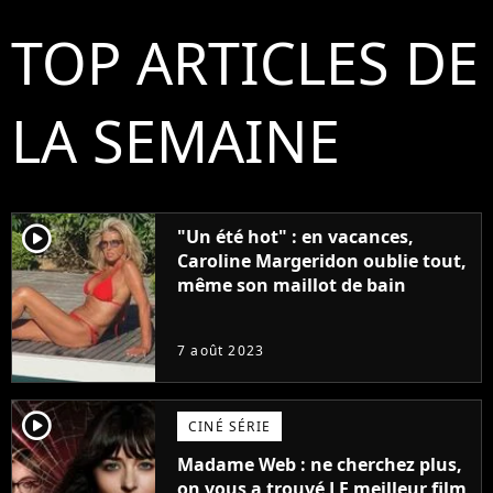
TOP ARTICLES DE
LA SEMAINE
player2
"Un été hot" : en vacances,
Caroline Margeridon oublie tout,
même son maillot de bain
7 août 2023
player2
CINÉ SÉRIE
Madame Web : ne cherchez plus,
on vous a trouvé LE meilleur film