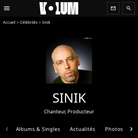
menu
newsletter
search
Accueil
Célébrités
Sinik
SINIK
Chanteur, Producteur
chevron_left
chevron_right
hie
Albums & Singles
Actualités
Photos
E