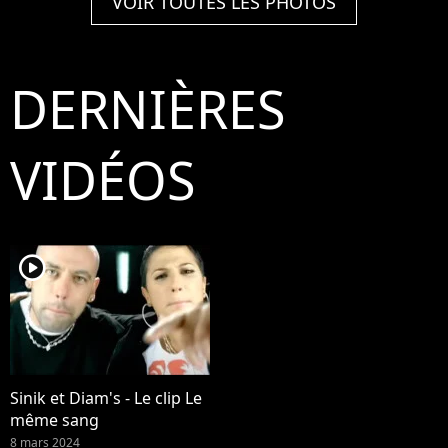
VOIR TOUTES LES PHOTOS
DERNIÈRES
VIDÉOS
player2
Sinik et Diam's - Le clip Le
même sang
8 mars 2024