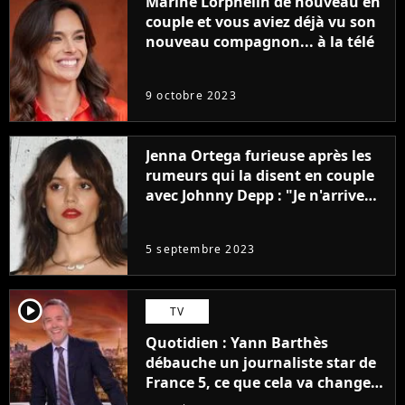
Marine Lorphelin de nouveau en
couple et vous aviez déjà vu son
nouveau compagnon... à la télé
9 octobre 2023
Jenna Ortega furieuse après les
rumeurs qui la disent en couple
avec Johnny Depp : "Je n'arrive
même pas..."
5 septembre 2023
player2
TV
Quotidien : Yann Barthès
débauche un journaliste star de
France 5, ce que cela va changer
à la rentrée