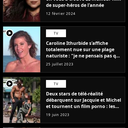
de super-héros de l'année
12 février 2024
player2
TV
Caroline Ithurbide s'affiche
totalement nue sur une plage
naturiste : "je ne pensais pas que
j'arriverais à le faire..."
25 juillet 2023
player2
TV
Deux stars de télé-réalité
débarquent sur Jacquie et Michel
et tournent un film porno : les
premières images du tournage
19 juin 2023
(exclu)