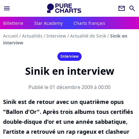
menu
newsletter
search
Billetterie
Star Academy
Charts français
Accueil
/
Actualités
/
Interview
/
Actualité de Sinik
/
Sinik en
interview
Interview
Sinik en interview
Publié le 01 décembre 2009 à 00:00
Sinik est de retour avec un quatrième opus
"Ballon d'Or". Après trois albums tous certifiés
double-disque d'or et une année sabbatique,
l'artiste a retrouvé un rap rageux et clasheur