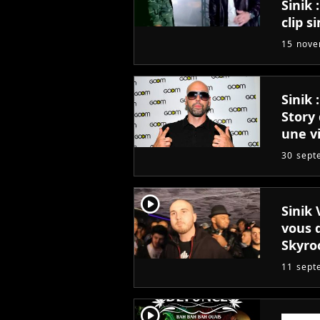
Sinik 
clip s
15 nov
Sinik 
Story 
une v
30 sept
player2
Sinik 
vous d
Skyroc
11 sept
player2