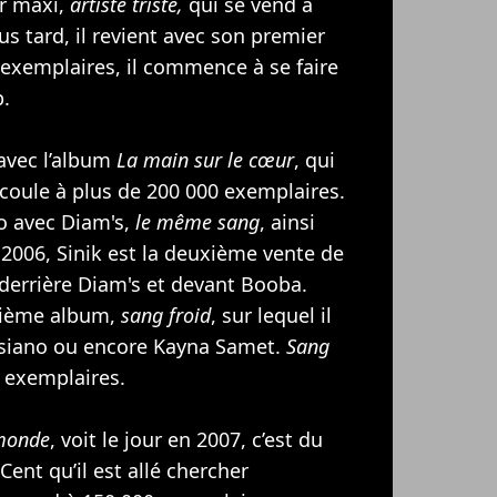
er maxi,
artiste triste,
qui se vend à
s tard, il revient avec son premier
 exemplaires, il commence à se faire
p.
 avec l’album
La main sur le cœur
, qui
écoule à plus de 200 000 exemplaires.
uo avec Diam's,
le même sang
, ainsi
 2006, Sinik est la deuxième vente de
 derrière Diam's et devant
Booba
.
uxième album,
sang froid
, sur lequel il
isiano ou encore Kayna Samet.
Sang
0 exemplaires.
 monde
, voit le jour en 2007, c’est du
 Cent
qu’il est allé chercher