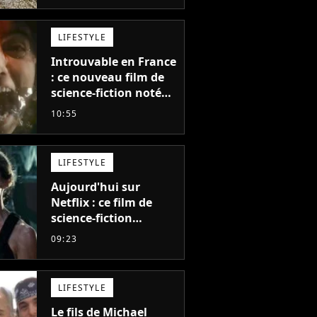
LIFESTYLE
Introuvable en France
: ce nouveau film de
science-fiction noté
55% est décrit comme
10:55
"le plus stupide de
l'année"
LIFESTYLE
Aujourd'hui sur
Netflix : ce film de
science-fiction
totalement oublié est
09:23
pourtant l'un des
meilleurs des années
2010
LIFESTYLE
Le fils de Michael