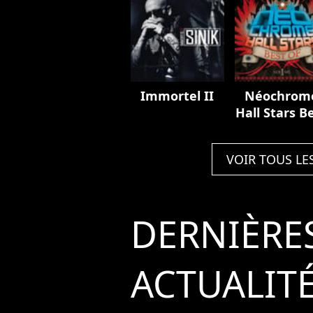
Immortel II
Néochrom
Hall Stars B
Of, Vol. 1
VOIR TOUS LE
DERNIÈRE
ACTUALIT