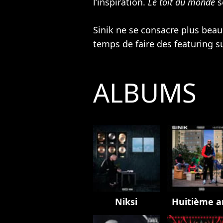
l’inspiration.
Le toit du monde
s
Sinik ne se consacre plus bea
temps de faire des featuring s
ALBUMS
Niksi
Huitième a