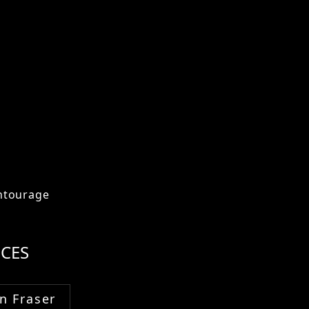
ntourage
CES
n Fraser