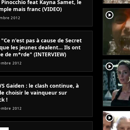
: Pinocchio feat Kayna Samet, le
imple mais franc (VIDEO)
player2
embre 2012
: "Ce n'est pas à cause de Secret
que les jeunes dealent... Ils ont
ie de m*rde" (INTERVIEW)
embre 2012
player2
VS Gaiden : le clash continue, à
e choisir le vainqueur sur
k !
embre 2012
player2