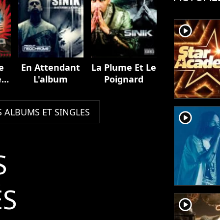
player2
e
En Attendant
La Plume Et Le
est
L'album
Poignard
S ALBUMS ET SINGLES
player2
S
ÉS
player2