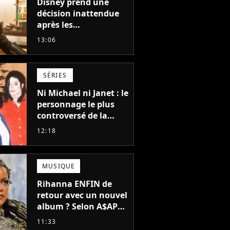
Disney prend une
décision inattendue
après les
"performances
13:06
mitigées" de Vaiana
et The Mandalorian &
Grogu au box-office
SÉRIES
Ni Michael ni Janet : le
personnage le plus
controversé de la
famille Jackson va
12:18
avoir le droit à sa
propre série
MUSIQUE
Rihanna ENFIN de
retour avec un nouvel
album ? Selon A$AP
Rocky, "c'est du
11:33
sérieux"