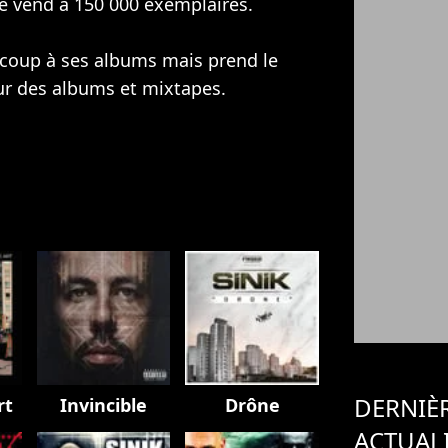
e vend à 150 000 exemplaires.
ucoup à ses albums mais prend le
ur des albums et mixtapes.
DERNIÈ
rt
Invincible
Drône
ACTUAL