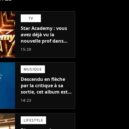
TV
Star Academy : vous
avez déjà vu la
nouvelle prof dans
The Voice et aux
15:20
Enfoirés
MUSIQUE
Descendu en flèche
par la critique à sa
sortie, cet album est
en train de devenir le
14:23
plus populaire de son
auteur
LIFESTYLE