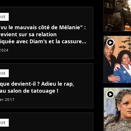
QUE
 vu le mauvais côté de Mélanie" :
revient sur sa relation
player2
iquée avec Diam's et la cassure
 eux
2024
QUE
 que devient-il ? Adieu le rap,
 au salon de tatouage !
player2
ier 2017
QUE