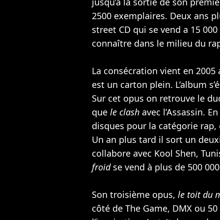
jusqu’à la sortie de son premi
2500 exemplaires. Deux ans plu
street CD qui se vend a 15 000
connaître dans le milieu du ra
La consécration vient en 2005
est un carton plein. L’album s’
Sur cet opus on retrouve le d
que
le clash
avec l’Assassin. En
disques pour la catégorie rap,
Un an plus tard il sort un de
collabore avec Kool Shen, Tun
froid
se vend à plus de 500 00
Son troisième opus,
le toit du
côté de
The Game
, DMX ou
50