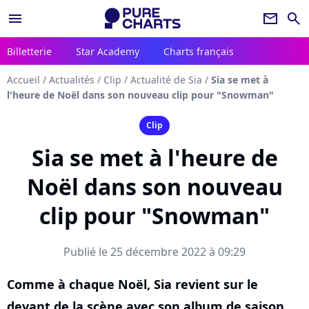
menu
newsletter
search
Billetterie
Star Academy
Charts français
Accueil
/
Actualités
/
Clip
/
Actualité de Sia
/
Sia se met à
l'heure de Noël dans son nouveau clip pour "Snowman"
Clip
Sia se met à l'heure de
Noël dans son nouveau
clip pour "Snowman"
Publié le 25 décembre 2022 à 09:29
Comme à chaque Noël, Sia revient sur le
devant de la scène avec son album de saison