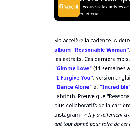
Découvrez les artistes ac
billetterie
Sia accélère la cadence. A deu
album "Reasonable Woman"
les extraits. Ces derniers mois,
"Gimme Love"
(11 semaines au
"I Forgive You"
, version angla
"Dance Alone"
et
"Incredible
Labrinth. Preuve que "Reasona
plus collaboratifs de la carrièr
Instagram : «
Il y a tellement d
ont tout donné pour faire de cet 