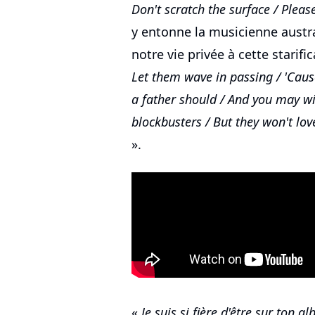
Don't scratch the surface / Please
y entonne la musicienne austral
notre vie privée à cette starific
Let them wave in passing / 'Caus
a father should / And you may w
blockbusters / But they won't love
».
«
Je suis si fière d'être sur ton 