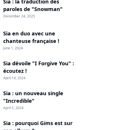
Sia : la traduction des
paroles de "Snowman"
December 24, 2025
Sia en duo avec une
chanteuse française !
June 1, 2024
Sia dévoile "I Forgive You" :
écoutez !
April 14, 2024
Sia : un nouveau single
"Incredible"
April 5, 2024
Sia : pourquoi Gims est sur