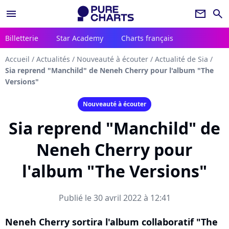
menu
newsletter
search
Billetterie
Star Academy
Charts français
Accueil
/
Actualités
/
Nouveauté à écouter
/
Actualité de Sia
/
Sia reprend "Manchild" de Neneh Cherry pour l'album "The
Versions"
Nouveauté à écouter
Sia reprend "Manchild" de
Neneh Cherry pour
l'album "The Versions"
Publié le 30 avril 2022 à 12:41
Neneh Cherry sortira l'album collaboratif "The