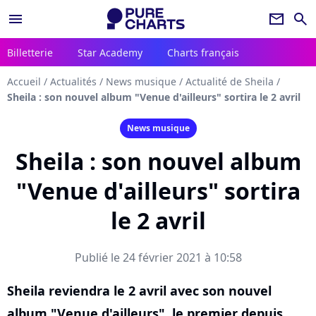
menu
newsletter
search
Billetterie
Star Academy
Charts français
Accueil
/
Actualités
/
News musique
/
Actualité de Sheila
/
Sheila : son nouvel album "Venue d'ailleurs" sortira le 2 avril
News musique
Sheila : son nouvel album
"Venue d'ailleurs" sortira
le 2 avril
Publié le 24 février 2021 à 10:58
Sheila reviendra le 2 avril avec son nouvel
album "Venue d'ailleurs", le premier depuis