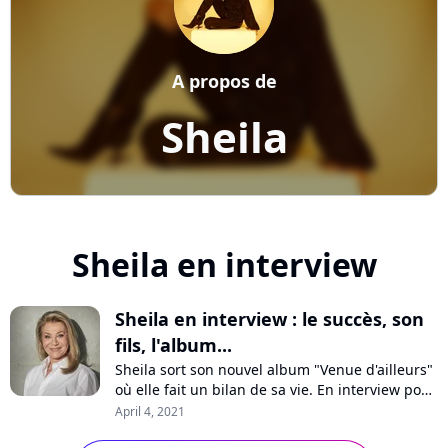
A propos de
Sheila
Sheila en interview
Sheila en interview : le succès, son
fils, l'album...
Sheila sort son nouvel album "Venue d'ailleurs"
où elle fait un bilan de sa vie. En interview pour
Pure Charts, la chanteuse se confie sur ses
April 4, 2021
débuts, son énorme succès et l'impact sur sa