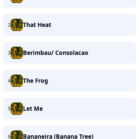
That Heat
2
Berimbau/ Consolacao
3
The Frog
4
Let Me
5
Bananeira (Banana Tree)
6