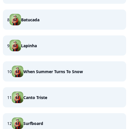
8
Batucada
9
Lapinha
10
When Summer Turns To Snow
11
Canto Triste
12
Surfboard