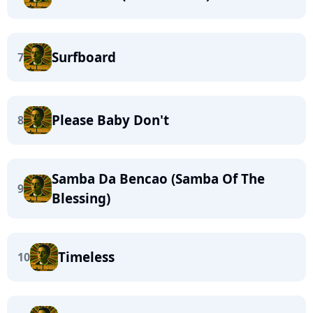
Surfboard
7
Please Baby Don't
8
Samba Da Bencao (Samba Of The
9
Blessing)
Timeless
10