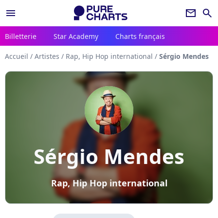
menu
newsletter
search
Billetterie
Star Academy
Charts français
Accueil
/
Artistes
/
Rap, Hip Hop international
/
Sérgio Mendes
Sérgio Mendes
Rap, Hip Hop international