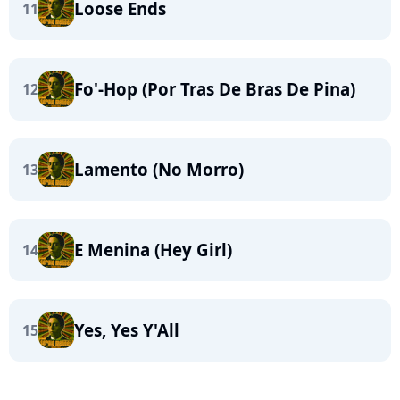
Loose Ends
11
Fo'-Hop (Por Tras De Bras De Pina)
12
Lamento (No Morro)
13
E Menina (Hey Girl)
14
Yes, Yes Y'All
15