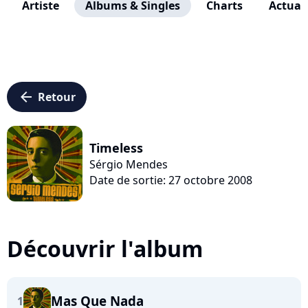
Artiste
Albums & Singles
Charts
Actuali
arrow_left
Retour
Timeless
Sérgio Mendes
Date de sortie: 27 octobre 2008
Découvrir l'album
Mas Que Nada
1