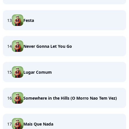
13
Festa
14
Never Gonna Let You Go
15
Lugar Comum
16
Somewhere in the Hills (O Morro Nao Tem Vez)
17
Mais Que Nada