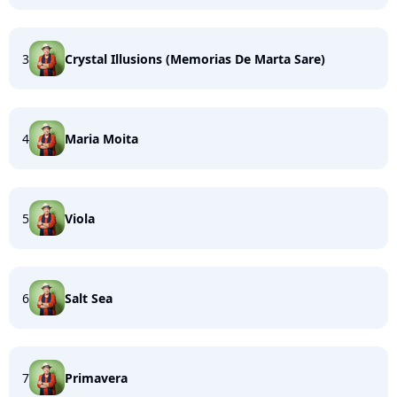
3
Crystal Illusions (Memorias De Marta Sare)
4
Maria Moita
5
Viola
6
Salt Sea
7
Primavera