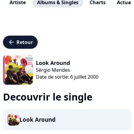
Artiste
Albums & Singles
Charts
Actuali
arrow_left
Retour
Look Around
Sérgio Mendes
Date de sortie: 6 juillet 2000
Decouvrir le single
Look Around