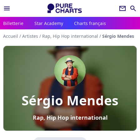
menu
newsletter
search
Billetterie
Star Academy
Charts français
Accueil
/
Artistes
/
Rap, Hip Hop international
/
Sérgio Mendes
Sérgio Mendes
Rap, Hip Hop international