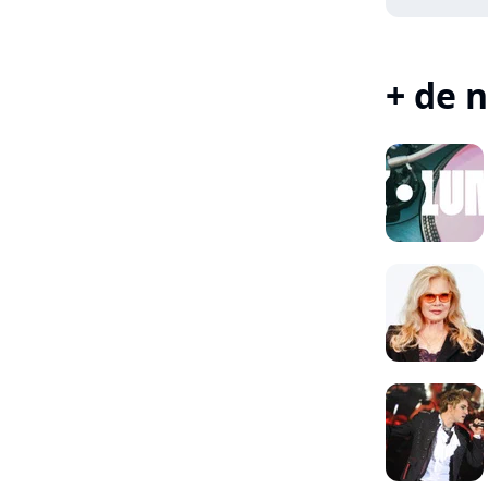
+ de n