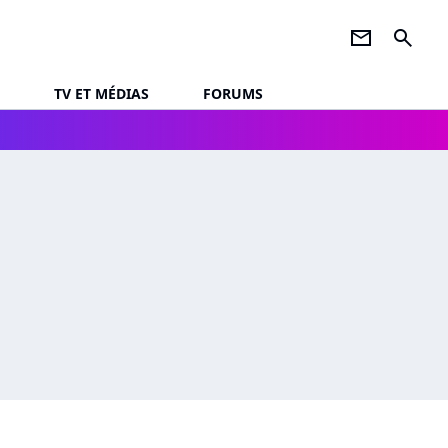
newsletter
search
TV ET MÉDIAS
FORUMS