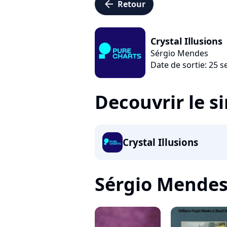
arrow_left
Retour
Crystal Illusions
Sérgio Mendes
Date de sortie: 25 
Decouvrir le s
Crystal Illusions
Sérgio Mendes, 