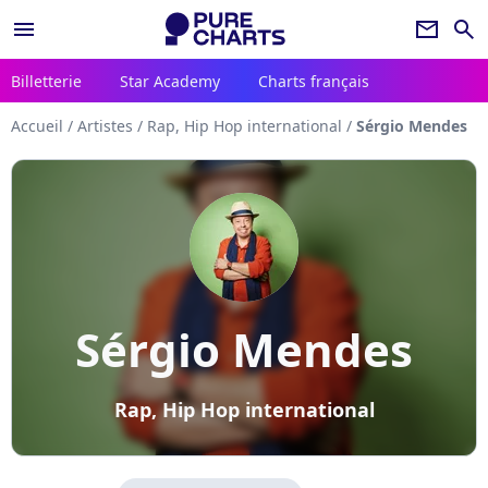
menu
newsletter
search
Billetterie
Star Academy
Charts français
Accueil
/
Artistes
/
Rap, Hip Hop international
/
Sérgio Mendes
Sérgio Mendes
Rap, Hip Hop international