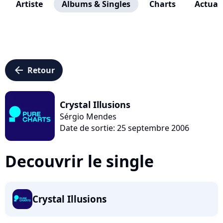
Artiste
Albums & Singles
Charts
Actuali
arrow_left
Retour
Crystal Illusions
Sérgio Mendes
Date de sortie: 25 septembre 2006
Decouvrir le single
Crystal Illusions